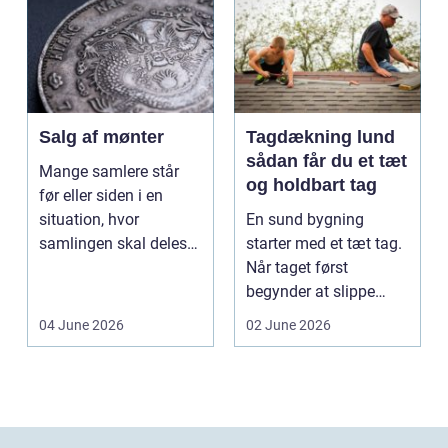
Salg af mønter
Tagdækning lund
sådan får du et tæt
Mange samlere står
og holdbart tag
før eller siden i en
situation, hvor
En sund bygning
samlingen skal deles
starter med et tæt tag.
op eller sælges helt.
Når taget først
D...
begynder at slippe
vand ind, kan skaderne
04 June 2026
02 June 2026
hu...