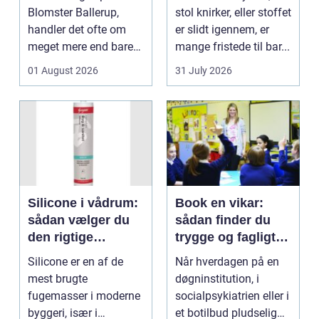
Blomster Ballerup,
stol knirker, eller stoffet
handler det ofte om
er slidt igennem, er
meget mere end bare
mange fristede til bar...
en hurtig buket.
01 August 2026
31 July 2026
Blomste...
Silicone i vådrum:
Book en vikar:
sådan vælger du
sådan finder du
den rigtige
trygge og fagligt
fugemasse
stærke løsninger
Silicone er en af de
Når hverdagen på en
mest brugte
døgninstitution, i
fugemasser i moderne
socialpsykiatrien eller i
byggeri, især i
et botilbud pludselig