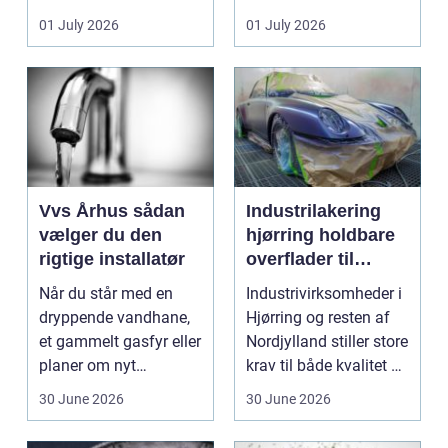
badeværelser,
ændrer sig, k...
01 July 2026
01 July 2026
køkkener og andr...
Vvs Århus sådan
Industrilakering
vælger du den
hjørring holdbare
rigtige installatør
overflader til
industri og erhverv
Når du står med en
Industrivirksomheder i
dryppende vandhane,
Hjørring og resten af
et gammelt gasfyr eller
Nordjylland stiller store
planer om nyt
krav til både kvalitet og
badeværelse, bliver
hol...
30 June 2026
30 June 2026
val...