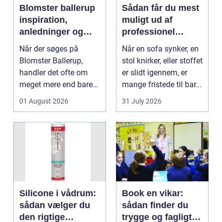
Blomster ballerup
Sådan får du mest
inspiration,
muligt ud af
anledninger og
professionel
lokale muligheder
møbelpolstring
Når der søges på
Når en sofa synker, en
Blomster Ballerup,
stol knirker, eller stoffet
handler det ofte om
er slidt igennem, er
meget mere end bare
mange fristede til bar...
en hurtig buket.
01 August 2026
31 July 2026
Blomste...
Silicone i vådrum:
Book en vikar:
sådan vælger du
sådan finder du
den rigtige
trygge og fagligt