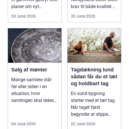
planer om nyt
krav til både kvalitet og
badeværelse, bliver
hol...
30 June 2026
30 June 2026
val...
Salg af mønter
Tagdækning lund
sådan får du et tæt
Mange samlere står
og holdbart tag
før eller siden i en
situation, hvor
En sund bygning
samlingen skal deles
starter med et tæt tag.
op eller sælges helt.
Når taget først
D...
begynder at slippe
vand ind, kan skaderne
04 June 2026
02 June 2026
hu...