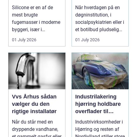
fugemasse
stærke løsninger
Silicone er en af de
Når hverdagen på en
mest brugte
døgninstitution, i
fugemasser i moderne
socialpsykiatrien eller i
byggeri, især i
et botilbud pludselig
badeværelser,
ændrer sig, k...
01 July 2026
01 July 2026
køkkener og andr...
Vvs Århus sådan
Industrilakering
vælger du den
hjørring holdbare
rigtige installatør
overflader til
industri og erhverv
Når du står med en
Industrivirksomheder i
dryppende vandhane,
Hjørring og resten af
et gammelt gasfyr eller
Nordjylland stiller store