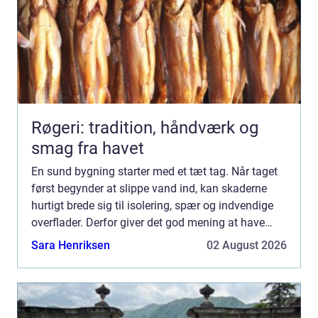
Røgeri: tradition, håndværk og
smag fra havet
En sund bygning starter med et tæt tag. Når taget
først begynder at slippe vand ind, kan skaderne
hurtigt brede sig til isolering, spær og indvendige
overflader. Derfor giver det god mening at have
fokus på Tagdækning Lund, uanset om du står
Sara Henriksen
02 August 2026
med et æ...