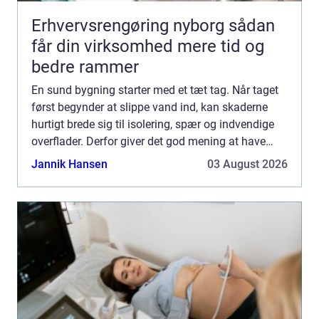
Erhvervsrengøring nyborg sådan
får din virksomhed mere tid og
bedre rammer
En sund bygning starter med et tæt tag. Når taget
først begynder at slippe vand ind, kan skaderne
hurtigt brede sig til isolering, spær og indvendige
overflader. Derfor giver det god mening at have
fokus på Tagdækning Lund, uanset om du står
Jannik Hansen
03 August 2026
med et æ...