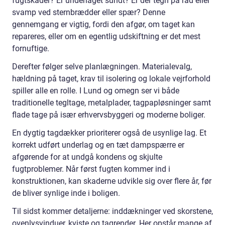
fugtskader? Er underlaget sundt? Er der tegn på råd eller
svamp ved sternbrædder eller spær? Denne
gennemgang er vigtig, fordi den afgør, om taget kan
repareres, eller om en egentlig udskiftning er det mest
fornuftige.
Derefter følger selve planlægningen. Materialevalg,
hældning på taget, krav til isolering og lokale vejrforhold
spiller alle en rolle. I Lund og omegn ser vi både
traditionelle tegltage, metalplader, tagpapløsninger samt
flade tage på især erhvervsbyggeri og moderne boliger.
En dygtig tagdækker prioriterer også de usynlige lag. Et
korrekt udført underlag og en tæt dampspærre er
afgørende for at undgå kondens og skjulte
fugtproblemer. Når først fugten kommer ind i
konstruktionen, kan skaderne udvikle sig over flere år, før
de bliver synlige inde i boligen.
Til sidst kommer detaljerne: inddækninger ved skorstene,
ovenlysvinduer, kviste og tagrender. Her opstår mange af