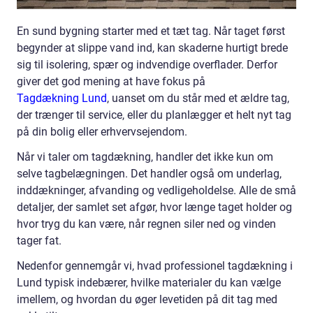
En sund bygning starter med et tæt tag. Når taget først
begynder at slippe vand ind, kan skaderne hurtigt brede
sig til isolering, spær og indvendige overflader. Derfor
giver det god mening at have fokus på
Tagdækning Lund
, uanset om du står med et ældre tag,
der trænger til service, eller du planlægger et helt nyt tag
på din bolig eller erhvervsejendom.
Når vi taler om tagdækning, handler det ikke kun om
selve tagbelægningen. Det handler også om underlag,
inddækninger, afvanding og vedligeholdelse. Alle de små
detaljer, der samlet set afgør, hvor længe taget holder og
hvor tryg du kan være, når regnen siler ned og vinden
tager fat.
Nedenfor gennemgår vi, hvad professionel tagdækning i
Lund typisk indebærer, hvilke materialer du kan vælge
imellem, og hvordan du øger levetiden på dit tag med