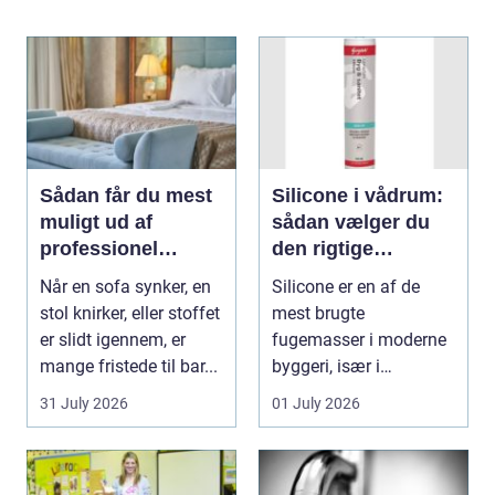
Sådan får du mest
Silicone i vådrum:
muligt ud af
sådan vælger du
professionel
den rigtige
møbelpolstring
fugemasse
Når en sofa synker, en
Silicone er en af de
stol knirker, eller stoffet
mest brugte
er slidt igennem, er
fugemasser i moderne
mange fristede til bar...
byggeri, især i
badeværelser, køkkener
31 July 2026
01 July 2026
og andr...