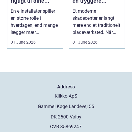
rigtigt til dine
en tryggere
elinstallationer
reparation
En elinstallatør spiller
Et moderne
en større rolle i
skadecenter er langt
hverdagen, end mange
mere end et traditionelt
lægger mær...
pladeværksted. Når
bilen har fået en
01 June 2026
01 June 2026
skade,...
Address