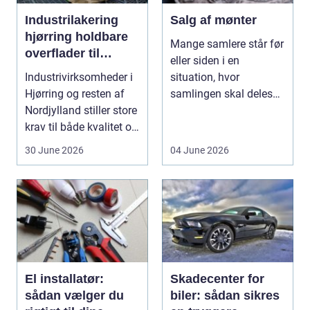
Industrilakering
Salg af mønter
hjørring holdbare
Mange samlere står før
overflader til
eller siden i en
industri og erhverv
Industrivirksomheder i
situation, hvor
Hjørring og resten af
samlingen skal deles
Nordjylland stiller store
op eller sælges helt. D...
krav til både kvalitet og
hol...
30 June 2026
04 June 2026
El installatør:
Skadecenter for
sådan vælger du
biler: sådan sikres