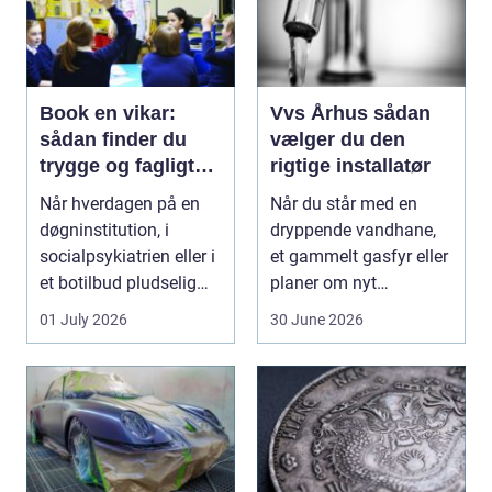
Book en vikar:
Vvs Århus sådan
sådan finder du
vælger du den
trygge og fagligt
rigtige installatør
stærke løsninger
Når hverdagen på en
Når du står med en
døgninstitution, i
dryppende vandhane,
socialpsykiatrien eller i
et gammelt gasfyr eller
et botilbud pludselig
planer om nyt
ændrer sig, k...
badeværelse, bliver
01 July 2026
30 June 2026
val...