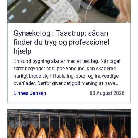
Gynækolog i Taastrup: sådan
finder du tryg og professionel
hjælp
En sund bygning starter med et tæt tag. Når taget
først begynder at slippe vand ind, kan skaderne
hurtigt brede sig til isolering, spær og indvendige
overflader. Derfor giver det god mening at have
fokus på Tagdækning Lund, uanset om du står
Linnea Jensen
03 August 2026
med et æ...