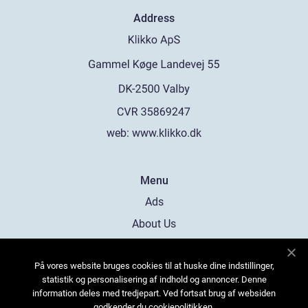
Address
web:
www.klikko.dk
Menu
Ads
About Us
Cookies
På vores website bruges cookies til at huske dine indstillinger,
Contact
statistik og personalisering af indhold og annoncer. Denne
Sitemap
information deles med tredjepart. Ved fortsat brug af websiden
godkender du cookiepolitikken.