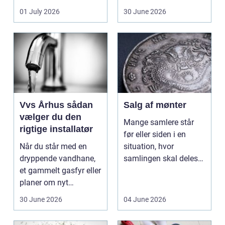
ændrer sig, k...
hol...
01 July 2026
30 June 2026
Vvs Århus sådan
Salg af mønter
vælger du den
Mange samlere står
rigtige installatør
før eller siden i en
Når du står med en
situation, hvor
dryppende vandhane,
samlingen skal deles
et gammelt gasfyr eller
op eller sælges helt.
planer om nyt
D...
badeværelse, bliver
30 June 2026
04 June 2026
val...