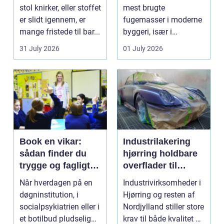
stol knirker, eller stoffet
mest brugte
er slidt igennem, er
fugemasser i moderne
mange fristede til bar...
byggeri, især i
badeværelser,
31 July 2026
01 July 2026
køkkener og andr...
Book en vikar:
Industrilakering
sådan finder du
hjørring holdbare
trygge og fagligt
overflader til
stærke løsninger
industri og erhverv
Når hverdagen på en
Industrivirksomheder i
døgninstitution, i
Hjørring og resten af
socialpsykiatrien eller i
Nordjylland stiller store
et botilbud pludselig
krav til både kvalitet og