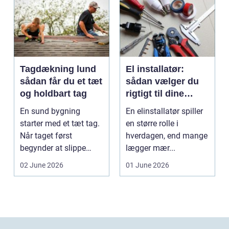
Tagdækning lund
El installatør:
sådan får du et tæt
sådan vælger du
og holdbart tag
rigtigt til dine
elinstallationer
En sund bygning
En elinstallatør spiller
starter med et tæt tag.
en større rolle i
Når taget først
hverdagen, end mange
begynder at slippe
lægger mær...
vand ind, kan skaderne
02 June 2026
01 June 2026
hu...