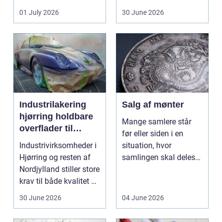
ændrer sig, k...
badeværelse, bliver
01 July 2026
30 June 2026
val...
Industrilakering
Salg af mønter
hjørring holdbare
Mange samlere står
overflader til
før eller siden i en
industri og erhverv
Industrivirksomheder i
situation, hvor
Hjørring og resten af
samlingen skal deles
Nordjylland stiller store
op eller sælges helt.
krav til både kvalitet og
D...
hol...
30 June 2026
04 June 2026