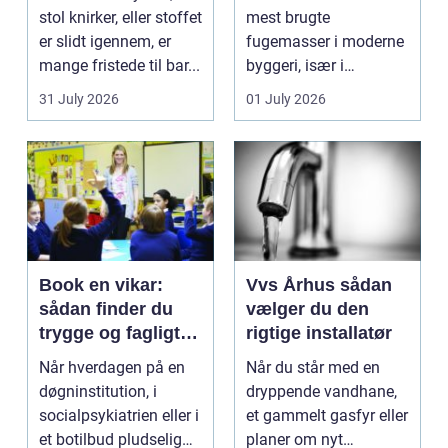
stol knirker, eller stoffet
mest brugte
er slidt igennem, er
fugemasser i moderne
mange fristede til bar...
byggeri, især i
badeværelser,
31 July 2026
01 July 2026
køkkener og andr...
Book en vikar:
Vvs Århus sådan
sådan finder du
vælger du den
trygge og fagligt
rigtige installatør
stærke løsninger
Når hverdagen på en
Når du står med en
døgninstitution, i
dryppende vandhane,
socialpsykiatrien eller i
et gammelt gasfyr eller
et botilbud pludselig
planer om nyt