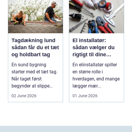
Tagdækning lund
El installatør:
sådan får du et tæt
sådan vælger du
og holdbart tag
rigtigt til dine
elinstallationer
En sund bygning
En elinstallatør spiller
starter med et tæt tag.
en større rolle i
Når taget først
hverdagen, end mange
begynder at slippe
lægger mær...
vand ind, kan skaderne
02 June 2026
01 June 2026
hu...