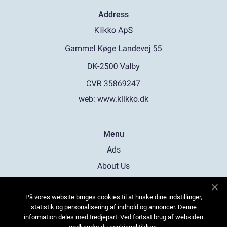
Address
web:
www.klikko.dk
Menu
Ads
About Us
Cookies
På vores website bruges cookies til at huske dine indstillinger,
Contact
statistik og personalisering af indhold og annoncer. Denne
Sitemap
information deles med tredjepart. Ved fortsat brug af websiden