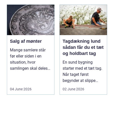
Salg af mønter
Tagdækning lund
sådan får du et tæt
Mange samlere står
og holdbart tag
før eller siden i en
situation, hvor
En sund bygning
samlingen skal deles
starter med et tæt tag.
op eller sælges helt.
Når taget først
D...
begynder at slippe
vand ind, kan skaderne
04 June 2026
02 June 2026
hu...