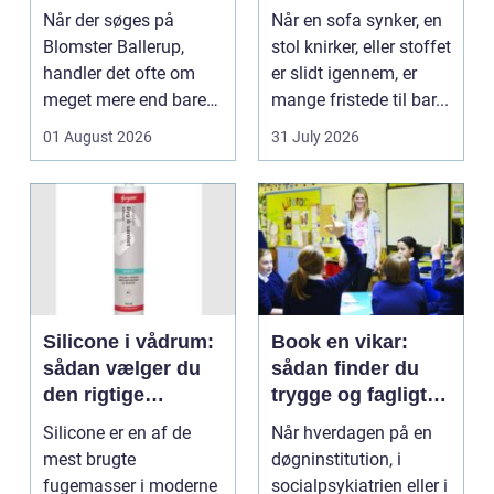
lokale muligheder
møbelpolstring
Når der søges på
Når en sofa synker, en
Blomster Ballerup,
stol knirker, eller stoffet
handler det ofte om
er slidt igennem, er
meget mere end bare
mange fristede til bar...
en hurtig buket.
01 August 2026
31 July 2026
Blomste...
Silicone i vådrum:
Book en vikar:
sådan vælger du
sådan finder du
den rigtige
trygge og fagligt
fugemasse
stærke løsninger
Silicone er en af de
Når hverdagen på en
mest brugte
døgninstitution, i
fugemasser i moderne
socialpsykiatrien eller i