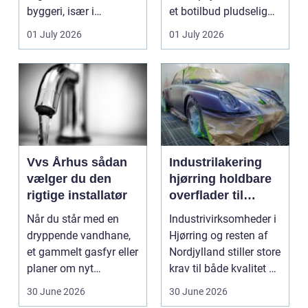
byggeri, især i
et botilbud pludselig
badeværelser,
ændrer sig, k...
01 July 2026
01 July 2026
køkkener og andr...
Vvs Århus sådan
Industrilakering
vælger du den
hjørring holdbare
rigtige installatør
overflader til
industri og erhverv
Når du står med en
Industrivirksomheder i
dryppende vandhane,
Hjørring og resten af
et gammelt gasfyr eller
Nordjylland stiller store
planer om nyt
krav til både kvalitet og
badeværelse, bliver
hol...
30 June 2026
30 June 2026
val...