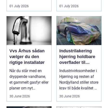
badeværelser,
ændrer sig, k...
01 July 2026
01 July 2026
køkkener og andr...
Vvs Århus sådan
Industrilakering
vælger du den
hjørring holdbare
rigtige installatør
overflader til
industri og erhverv
Når du står med en
Industrivirksomheder i
dryppende vandhane,
Hjørring og resten af
et gammelt gasfyr eller
Nordjylland stiller store
planer om nyt
krav til både kvalitet og
badeværelse, bliver
hol...
30 June 2026
30 June 2026
val...