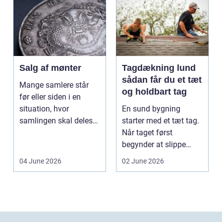
Salg af mønter
Tagdækning lund
sådan får du et tæt
Mange samlere står
og holdbart tag
før eller siden i en
situation, hvor
En sund bygning
samlingen skal deles
starter med et tæt tag.
op eller sælges helt.
Når taget først
D...
begynder at slippe
vand ind, kan skaderne
04 June 2026
02 June 2026
hu...