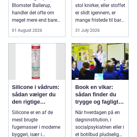
Blomster Ballerup,
stol knirker, eller stoffet
handler det ofte om
er slidt igennem, er
meget mere end bare
mange fristede til bar...
en hurtig buket.
01 August 2026
31 July 2026
Blomste...
Silicone i vådrum:
Book en vikar:
sådan vælger du
sådan finder du
den rigtige
trygge og fagligt
fugemasse
stærke løsninger
Silicone er en af de
Når hverdagen på en
mest brugte
døgninstitution, i
fugemasser i moderne
socialpsykiatrien eller i
byggeri, især i
et botilbud pludselig