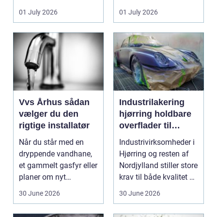
badeværelser,
ændrer sig, k...
01 July 2026
01 July 2026
køkkener og andr...
Vvs Århus sådan
Industrilakering
vælger du den
hjørring holdbare
rigtige installatør
overflader til
industri og erhverv
Når du står med en
Industrivirksomheder i
dryppende vandhane,
Hjørring og resten af
et gammelt gasfyr eller
Nordjylland stiller store
planer om nyt
krav til både kvalitet og
badeværelse, bliver
hol...
30 June 2026
30 June 2026
val...