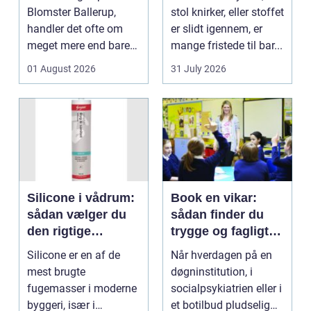
Blomster Ballerup,
stol knirker, eller stoffet
handler det ofte om
er slidt igennem, er
meget mere end bare
mange fristede til bar...
en hurtig buket.
01 August 2026
31 July 2026
Blomste...
Silicone i vådrum:
Book en vikar:
sådan vælger du
sådan finder du
den rigtige
trygge og fagligt
fugemasse
stærke løsninger
Silicone er en af de
Når hverdagen på en
mest brugte
døgninstitution, i
fugemasser i moderne
socialpsykiatrien eller i
byggeri, især i
et botilbud pludselig