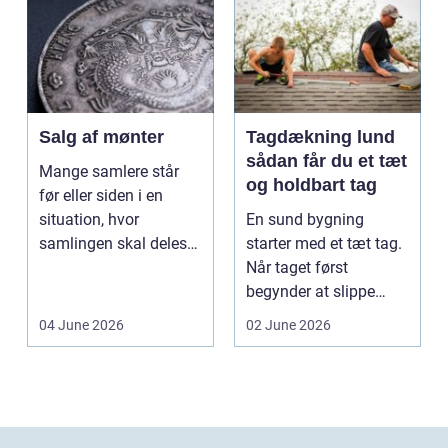
Salg af mønter
Tagdækning lund
sådan får du et tæt
Mange samlere står
og holdbart tag
før eller siden i en
situation, hvor
En sund bygning
samlingen skal deles
starter med et tæt tag.
op eller sælges helt.
Når taget først
D...
begynder at slippe
vand ind, kan skaderne
04 June 2026
02 June 2026
hu...