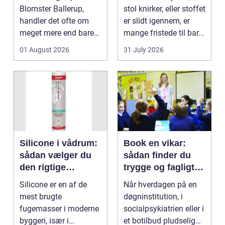
Blomster Ballerup,
stol knirker, eller stoffet
handler det ofte om
er slidt igennem, er
meget mere end bare
mange fristede til bar...
en hurtig buket.
01 August 2026
31 July 2026
Blomste...
Silicone i vådrum:
Book en vikar:
sådan vælger du
sådan finder du
den rigtige
trygge og fagligt
fugemasse
stærke løsninger
Silicone er en af de
Når hverdagen på en
mest brugte
døgninstitution, i
fugemasser i moderne
socialpsykiatrien eller i
byggeri, især i
et botilbud pludselig