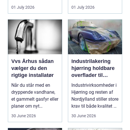
badeværelser,
ændrer sig, k...
01 July 2026
01 July 2026
køkkener og andr...
Vvs Århus sådan
Industrilakering
vælger du den
hjørring holdbare
rigtige installatør
overflader til
industri og erhverv
Når du står med en
Industrivirksomheder i
dryppende vandhane,
Hjørring og resten af
et gammelt gasfyr eller
Nordjylland stiller store
planer om nyt
krav til både kvalitet og
badeværelse, bliver
hol...
30 June 2026
30 June 2026
val...