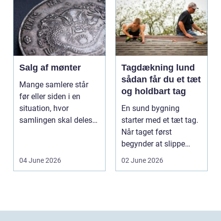
Salg af mønter
Tagdækning lund
sådan får du et tæt
Mange samlere står
og holdbart tag
før eller siden i en
situation, hvor
En sund bygning
samlingen skal deles
starter med et tæt tag.
op eller sælges helt.
Når taget først
D...
begynder at slippe
vand ind, kan skaderne
04 June 2026
02 June 2026
hu...