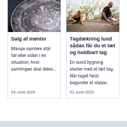
Salg af mønter
Tagdækning lund
sådan får du et tæt
Mange samlere står
og holdbart tag
før eller siden i en
situation, hvor
En sund bygning
samlingen skal deles
starter med et tæt tag.
op eller sælges helt.
Når taget først
D...
begynder at slippe
vand ind, kan skaderne
04 June 2026
02 June 2026
hu...