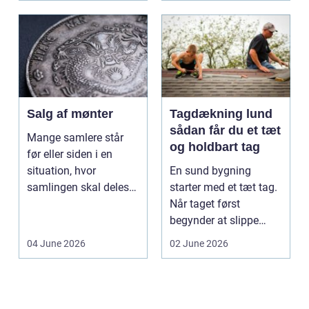
Salg af mønter
Tagdækning lund
sådan får du et tæt
Mange samlere står
og holdbart tag
før eller siden i en
situation, hvor
En sund bygning
samlingen skal deles
starter med et tæt tag.
op eller sælges helt.
Når taget først
D...
begynder at slippe
vand ind, kan skaderne
04 June 2026
02 June 2026
hu...