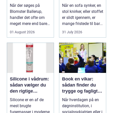
lokale muligheder
møbelpolstring
Når der søges på
Når en sofa synker, en
Blomster Ballerup,
stol knirker, eller stoffet
handler det ofte om
er slidt igennem, er
meget mere end bare
mange fristede til bar...
en hurtig buket.
01 August 2026
31 July 2026
Blomste...
Silicone i vådrum:
Book en vikar:
sådan vælger du
sådan finder du
den rigtige
trygge og fagligt
fugemasse
stærke løsninger
Silicone er en af de
Når hverdagen på en
mest brugte
døgninstitution, i
fugemasser i moderne
socialpsykiatrien eller i