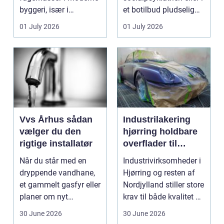
byggeri, især i
et botilbud pludselig
badeværelser,
ændrer sig, k...
01 July 2026
01 July 2026
køkkener og andr...
Vvs Århus sådan
Industrilakering
vælger du den
hjørring holdbare
rigtige installatør
overflader til
industri og erhverv
Når du står med en
Industrivirksomheder i
dryppende vandhane,
Hjørring og resten af
et gammelt gasfyr eller
Nordjylland stiller store
planer om nyt
krav til både kvalitet og
badeværelse, bliver
hol...
30 June 2026
30 June 2026
val...