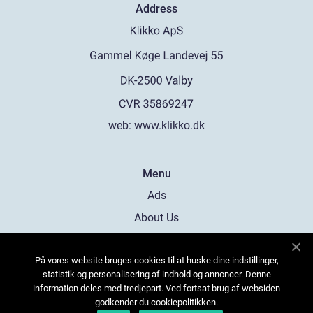
Address
web:
www.klikko.dk
Menu
Ads
About Us
Cookies
På vores website bruges cookies til at huske dine indstillinger,
Contact
statistik og personalisering af indhold og annoncer. Denne
Sitemap
information deles med tredjepart. Ved fortsat brug af websiden
godkender du cookiepolitikken.