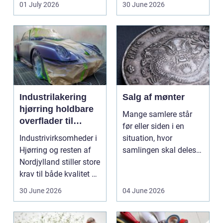
01 July 2026
30 June 2026
val...
Industrilakering
Salg af mønter
hjørring holdbare
Mange samlere står
overflader til
før eller siden i en
industri og erhverv
Industrivirksomheder i
situation, hvor
Hjørring og resten af
samlingen skal deles
Nordjylland stiller store
op eller sælges helt.
krav til både kvalitet og
D...
hol...
30 June 2026
04 June 2026