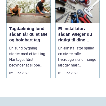
Tagdækning lund
El installatør:
sådan får du et tæt
sådan vælger du
og holdbart tag
rigtigt til dine
elinstallationer
En sund bygning
En elinstallatør spiller
starter med et tæt tag.
en større rolle i
Når taget først
hverdagen, end mange
begynder at slippe
lægger mær...
vand ind, kan skaderne
02 June 2026
01 June 2026
hu...