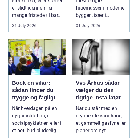
stol knirker, eller stoffet
mest brugte
er slidt igennem, er
fugemasser i moderne
mange fristede til bar...
byggeri, især i
badeværelser,
31 July 2026
01 July 2026
køkkener og andr...
Book en vikar:
Vvs Århus sådan
sådan finder du
vælger du den
trygge og fagligt
rigtige installatør
stærke løsninger
Når hverdagen på en
Når du står med en
døgninstitution, i
dryppende vandhane,
socialpsykiatrien eller i
et gammelt gasfyr eller
et botilbud pludselig
planer om nyt
ændrer sig, k...
badeværelse, bliver