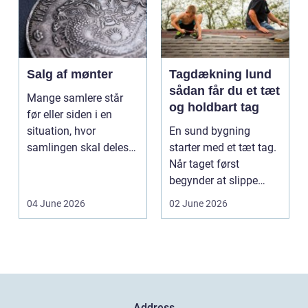
Salg af mønter
Tagdækning lund
sådan får du et tæt
Mange samlere står
og holdbart tag
før eller siden i en
situation, hvor
En sund bygning
samlingen skal deles
starter med et tæt tag.
op eller sælges helt.
Når taget først
D...
begynder at slippe
vand ind, kan skaderne
04 June 2026
02 June 2026
hu...
Address