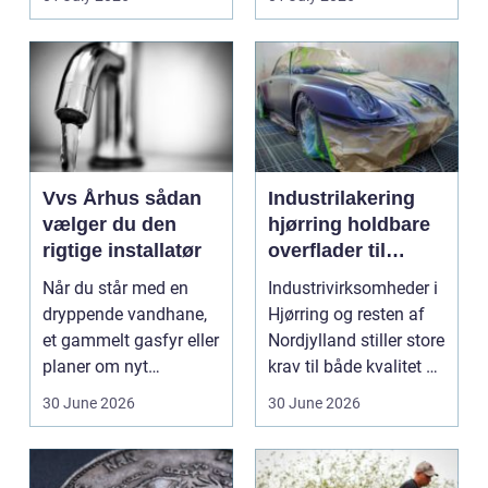
køkkener og andr...
Vvs Århus sådan
Industrilakering
vælger du den
hjørring holdbare
rigtige installatør
overflader til
industri og erhverv
Når du står med en
Industrivirksomheder i
dryppende vandhane,
Hjørring og resten af
et gammelt gasfyr eller
Nordjylland stiller store
planer om nyt
krav til både kvalitet og
badeværelse, bliver
hol...
30 June 2026
30 June 2026
val...