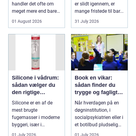
handler det ofte om
er slidt igennem, er
meget mere end bare
mange fristede til bar...
en hurtig buket.
01 August 2026
31 July 2026
Blomste...
Silicone i vådrum:
Book en vikar:
sådan vælger du
sådan finder du
den rigtige
trygge og fagligt
fugemasse
stærke løsninger
Silicone er en af de
Når hverdagen på en
mest brugte
døgninstitution, i
fugemasser i moderne
socialpsykiatrien eller i
byggeri, især i
et botilbud pludselig
badeværelser,
ændrer sig, k...
01 July 2026
01 July 2026