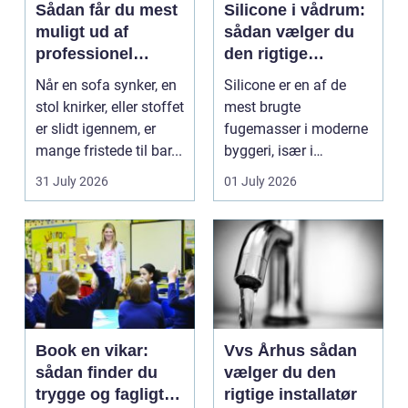
Sådan får du mest
Silicone i vådrum:
muligt ud af
sådan vælger du
professionel
den rigtige
møbelpolstring
fugemasse
Når en sofa synker, en
Silicone er en af de
stol knirker, eller stoffet
mest brugte
er slidt igennem, er
fugemasser i moderne
mange fristede til bar...
byggeri, især i
badeværelser,
31 July 2026
01 July 2026
køkkener og andr...
Book en vikar:
Vvs Århus sådan
sådan finder du
vælger du den
trygge og fagligt
rigtige installatør