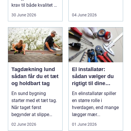
krav til både kvalitet og
D...
hol...
30 June 2026
04 June 2026
Tagdækning lund
El installatør:
sådan får du et tæt
sådan vælger du
og holdbart tag
rigtigt til dine
elinstallationer
En sund bygning
En elinstallatør spiller
starter med et tæt tag.
en større rolle i
Når taget først
hverdagen, end mange
begynder at slippe
lægger mær...
vand ind, kan skaderne
02 June 2026
01 June 2026
hu...