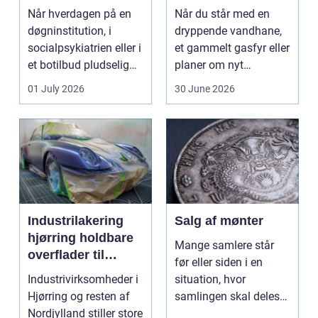
stærke løsninger
Når hverdagen på en
Når du står med en
døgninstitution, i
dryppende vandhane,
socialpsykiatrien eller i
et gammelt gasfyr eller
et botilbud pludselig
planer om nyt
ændrer sig, k...
badeværelse, bliver
01 July 2026
30 June 2026
val...
Industrilakering
Salg af mønter
hjørring holdbare
Mange samlere står
overflader til
før eller siden i en
industri og erhverv
Industrivirksomheder i
situation, hvor
Hjørring og resten af
samlingen skal deles
Nordjylland stiller store
op eller sælges helt.