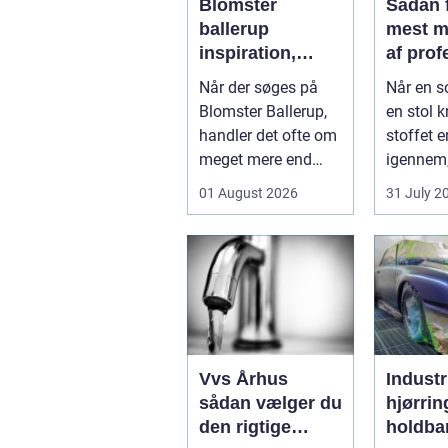
Blomster
Sådan 
ballerup
mest m
inspiration,
af prof
anledninger og
møbelp
Når der søges på
Når en s
lokale
Blomster Ballerup,
en stol kn
muligheder
handler det ofte om
stoffet er
meget mere end
igennem
bare en hurtig
fristede t
01 August 2026
31 July 2
buket. Blomste...
Vvs Århus
Industr
sådan vælger du
hjørrin
den rigtige
holdba