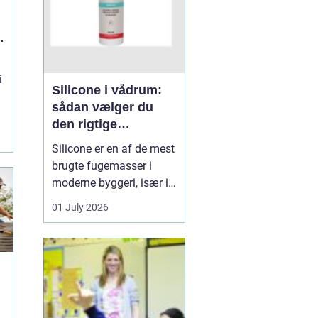
t
i
Silicone i vådrum:
sådan vælger du
den rigtige
fugemasse
Silicone er en af de mest
brugte fugemasser i
moderne byggeri, især i
badeværelser, køkkener
01 July 2026
og andre områder med
høj fugtighed. Når
fugerne omkring
bruseniche, håndvask,
køkkenbord eller
natursten ikke holder