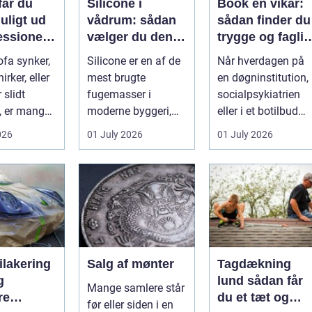
får du
Silicone i
Book en vikar:
uligt ud
vådrum: sådan
sådan finder du
essionel
vælger du den
trygge og faglig
olstring
rigtige
stærke
ofa synker,
Silicone er en af de
Når hverdagen på
fugemasse
løsninger
irker, eller
mest brugte
en døgninstitution, 
 slidt
fugemasser i
socialpsykiatrien
, er mange
moderne byggeri,
eller i et botilbud
il bar...
især i badeværelser,
pludselig ændrer
026
01 July 2026
01 July 2026
køkkener og andr...
sig, k...
ilakering
Salg af mønter
Tagdækning
g
lund sådan får
Mange samlere står
re
du et tæt og
før eller siden i en