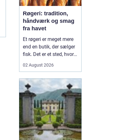
Røgeri: tradition,
håndværk og smag
fra havet
Et røgeri er meget mere
end en butik, der sælger
fisk. Det er et sted, hvor
gamle
02 August 2026
håndværkstraditioner
møder friske råvarer og
lokal kultur. Her
forvandles fisk fra havet
til røgede delikatesser
med dyb sm...