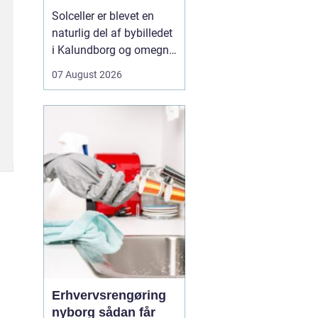
solen
Solceller er blevet en
naturlig del af bybilledet
i Kalundborg og omegn.
Flere boligejere, landbrug
07 August 2026
og mindre virksomheder
kigger mod taget og
spørger sig selv, om
solenergi kan betale sig.
Svaret er for mange ja
især med de høje elpriser
og et stig...
Erhvervsrengøring
nyborg sådan får