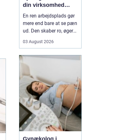
din virksomhed
mere tid og bedre
En ren arbejdsplads gør
rammer
mere end bare at se pæn
ud. Den skaber ro, øger
koncentrationen og giver
03 August 2026
et mere professionelt
indtryk over for kunder
og samarbejdspartnere.
For mange virksomheder
i Nyborg er
erhvervsrengøring derfor
ikke bare en praktisk
nø...
Gynækolog i