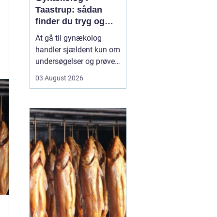
Taastrup: sådan
finder du tryg og
professionel hjælp
At gå til gynækolog
handler sjældent kun om
undersøgelser og prøver.
Mange oplever også
03 August 2026
bekymring, usikkerhed
eller måske generthed,
når de skal tale om
intime problemstillinger.
Derfor betyder valget...