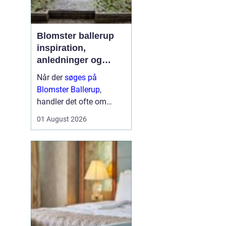
Blomster ballerup
inspiration,
anledninger og
lokale muligheder
Når der
søges på
Blomster Ballerup
,
handler det ofte om
meget mere end bare en
01 August 2026
hurtig buket. Blomster
bruges til at markere
livets største øjeblikke,
sige farvel på en værdig
måde eller skabe hygge i
hverdage...