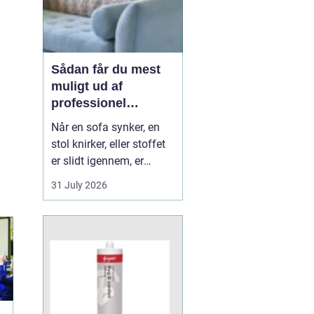
Sådan får du mest
muligt ud af
professionel
møbelpolstring
Når en sofa synker, en
stol knirker, eller stoffet
er slidt igennem, er
mange fristede til bare at
31 July 2026
købe nyt. Men ofte kan
møblerne reddes og
faktisk blive både
flottere og mere
behagelige, end da de
var nye. Her spiller
m&os...