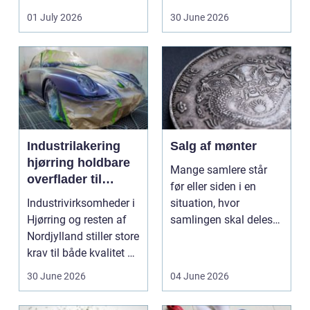
ændrer sig, k...
badeværelse, bliver
01 July 2026
30 June 2026
val...
Industrilakering
Salg af mønter
hjørring holdbare
Mange samlere står
overflader til
før eller siden i en
industri og erhverv
Industrivirksomheder i
situation, hvor
Hjørring og resten af
samlingen skal deles
Nordjylland stiller store
op eller sælges helt.
krav til både kvalitet og
D...
hol...
30 June 2026
04 June 2026