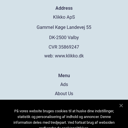
Address
web:
www.klikko.dk
Menu
Ads
About Us
Cookies
På vores website bruges cookies til at huske dine indstillinger,
Contact
statistik og personalisering af indhold og annoncer. Denne
Sitemap
information deles med tredjepart. Ved fortsat brug af websiden