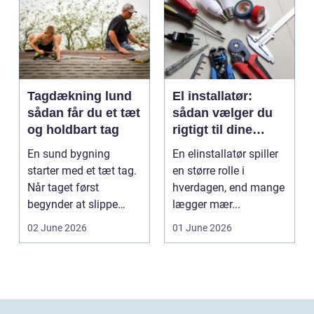
Tagdækning lund
El installatør:
sådan får du et tæt
sådan vælger du
og holdbart tag
rigtigt til dine
elinstallationer
En sund bygning
En elinstallatør spiller
starter med et tæt tag.
en større rolle i
Når taget først
hverdagen, end mange
begynder at slippe
lægger mær...
vand ind, kan skaderne
02 June 2026
01 June 2026
hu...