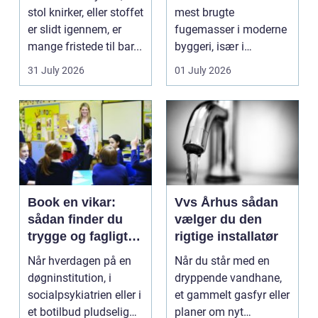
stol knirker, eller stoffet
mest brugte
er slidt igennem, er
fugemasser i moderne
mange fristede til bar...
byggeri, især i
badeværelser,
31 July 2026
01 July 2026
køkkener og andr...
Book en vikar:
Vvs Århus sådan
sådan finder du
vælger du den
trygge og fagligt
rigtige installatør
stærke løsninger
Når hverdagen på en
Når du står med en
døgninstitution, i
dryppende vandhane,
socialpsykiatrien eller i
et gammelt gasfyr eller
et botilbud pludselig
planer om nyt