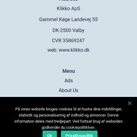
web:
www.klikko.dk
Menu
Ads
About Us
Cookies
På vores website bruges cookies til at huske dine indstillinger,
Contact
statistik og personalisering af indhold og annoncer. Denne
Sitemap
information deles med tredjepart. Ved fortsat brug af websiden
godkender du cookiepolitikken.
Ok
Privatlivspolitik