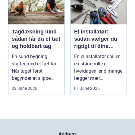
Tagdækning lund
El installatør:
sådan får du et tæt
sådan vælger du
og holdbart tag
rigtigt til dine
elinstallationer
En sund bygning
En elinstallatør spiller
starter med et tæt tag.
en større rolle i
Når taget først
hverdagen, end mange
begynder at slippe
lægger mær...
vand ind, kan skaderne
02 June 2026
01 June 2026
hu...
Address