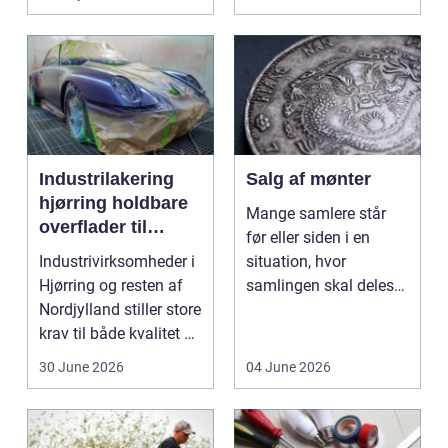
val...
Industrilakering
Salg af mønter
hjørring holdbare
Mange samlere står
overflader til
før eller siden i en
industri og erhverv
Industrivirksomheder i
situation, hvor
Hjørring og resten af
samlingen skal deles
Nordjylland stiller store
op eller sælges helt.
krav til både kvalitet og
D...
hol...
30 June 2026
04 June 2026