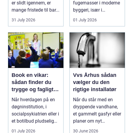
er slidt igennem, er
fugemasser i moderne
mange fristede til bar...
byggeri, især i
badeværelser,
31 July 2026
01 July 2026
køkkener og andr...
Book en vikar:
Vvs Århus sådan
sådan finder du
vælger du den
trygge og fagligt
rigtige installatør
stærke løsninger
Når hverdagen på en
Når du står med en
døgninstitution, i
dryppende vandhane,
socialpsykiatrien eller i
et gammelt gasfyr eller
et botilbud pludselig
planer om nyt
ændrer sig, k...
badeværelse, bliver
01 July 2026
30 June 2026