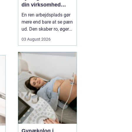
din virksomhed
mere tid og bedre
En ren arbejdsplads gør
rammer
mere end bare at se pæn
ud. Den skaber ro, øger
koncentrationen og giver
03 August 2026
et mere professionelt
indtryk over for kunder
og samarbejdspartnere.
For mange virksomheder
i Nyborg er
erhvervsrengøring derfor
ikke bare en praktisk
nø...
Gynækolog i