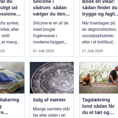
får du
Silicone i
Book en vikar:
uligt ud
vådrum: sådan
sådan finder du
essionel
vælger du den
trygge og faglig
olstring
rigtige
stærke
ofa synker,
Silicone er en af de
Når hverdagen på
fugemasse
løsninger
irker, eller
mest brugte
en døgninstitution, 
 slidt
fugemasser i
socialpsykiatrien
, er mange
moderne byggeri,
eller i et botilbud
il bar...
især i badeværelser,
pludselig ændrer
026
01 July 2026
01 July 2026
køkkener og andr...
sig, k...
ilakering
Salg af mønter
Tagdækning
g
lund sådan får
Mange samlere står
re
du et tæt og
før eller siden i en