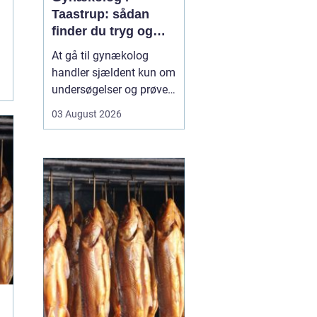
Taastrup: sådan
finder du tryg og
professionel hjælp
At gå til gynækolog
handler sjældent kun om
undersøgelser og prøver.
Mange oplever også
03 August 2026
bekymring, usikkerhed
eller måske generthed,
når de skal tale om
intime problemstillinger.
Derfor betyder valget...