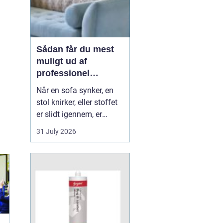
Sådan får du mest
muligt ud af
professionel
møbelpolstring
Når en sofa synker, en
stol knirker, eller stoffet
er slidt igennem, er
mange fristede til bare at
31 July 2026
købe nyt. Men ofte kan
møblerne reddes og
faktisk blive både
flottere og mere
behagelige, end da de
var nye. Her spiller
m&os...