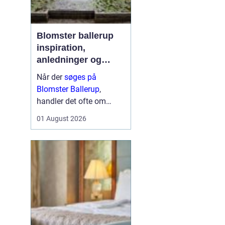
Blomster ballerup
inspiration,
anledninger og
lokale muligheder
Når der
søges på
Blomster Ballerup
,
handler det ofte om
meget mere end bare en
01 August 2026
hurtig buket. Blomster
bruges til at markere
livets største øjeblikke,
sige farvel på en værdig
måde eller skabe hygge i
hverdage...