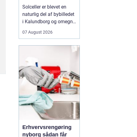
solen
Solceller er blevet en
naturlig del af bybilledet
i Kalundborg og omegn.
Flere boligejere, landbrug
07 August 2026
og mindre virksomheder
kigger mod taget og
spørger sig selv, om
solenergi kan betale sig.
Svaret er for mange ja
især med de høje elpriser
og et stig...
Erhvervsrengøring
nyborg sådan får