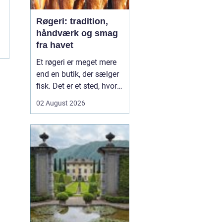
Røgeri: tradition,
håndværk og smag
fra havet
Et røgeri er meget mere
end en butik, der sælger
fisk. Det er et sted, hvor
gamle
02 August 2026
håndværkstraditioner
møder friske råvarer og
lokal kultur. Her
forvandles fisk fra havet
til røgede delikatesser
med dyb sm...