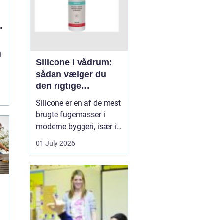
t
i
Silicone i vådrum:
sådan vælger du
den rigtige
fugemasse
Silicone er en af de mest
brugte fugemasser i
moderne byggeri, især i
badeværelser, køkkener
01 July 2026
og andre områder med
høj fugtighed. Når
fugerne omkring
bruseniche, håndvask,
køkkenbord eller
natursten ikke holder