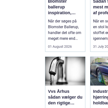
Blomster
Sådan 
ballerup
mest m
inspiration,
af prof
anledninger og
møbelp
Når der søges på
Når en s
lokale
Blomster Ballerup,
en stol kn
muligheder
handler det ofte om
stoffet er
meget mere end
igennem
bare en hurtig
fristede t
01 August 2026
31 July 2
buket. Blomste...
Vvs Århus
Industr
sådan vælger du
hjørrin
den rigtige
holdba