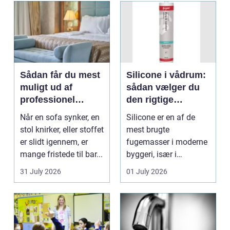
Sådan får du mest
Silicone i vådrum:
muligt ud af
sådan vælger du
professionel
den rigtige
møbelpolstring
fugemasse
Når en sofa synker, en
Silicone er en af de
stol knirker, eller stoffet
mest brugte
er slidt igennem, er
fugemasser i moderne
mange fristede til bar...
byggeri, især i
badeværelser,
31 July 2026
01 July 2026
køkkener og andr...