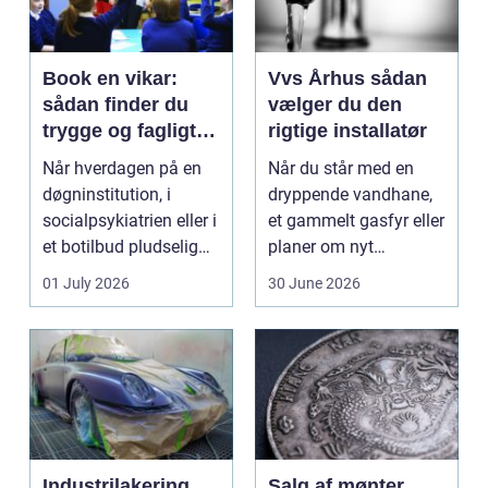
Book en vikar:
Vvs Århus sådan
sådan finder du
vælger du den
trygge og fagligt
rigtige installatør
stærke løsninger
Når hverdagen på en
Når du står med en
døgninstitution, i
dryppende vandhane,
socialpsykiatrien eller i
et gammelt gasfyr eller
et botilbud pludselig
planer om nyt
ændrer sig, k...
badeværelse, bliver
01 July 2026
30 June 2026
val...
Industrilakering
Salg af mønter