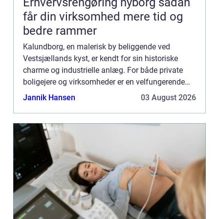
Erhvervsrengøring nyborg sådan
får din virksomhed mere tid og
bedre rammer
Kalundborg, en malerisk by beliggende ved
Vestsjællands kyst, er kendt for sin historiske
charme og industrielle anlæg. For både private
boligejere og virksomheder er en velfungerende
kloak en nødvendighed for dagligdagens trivsel
Jannik Hansen
03 August 2026
og miljøets velbefi...