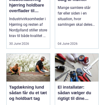
hjørring holdbare
Mange samlere står
overflader til
før eller siden i en
industri og erhverv
Industrivirksomheder i
situation, hvor
Hjørring og resten af
samlingen skal deles
Nordjylland stiller store
op eller sælges helt.
krav til både kvalitet og
D...
hol...
30 June 2026
04 June 2026
Tagdækning lund
El installatør:
sådan får du et tæt
sådan vælger du
og holdbart tag
rigtigt til dine
elinstallationer