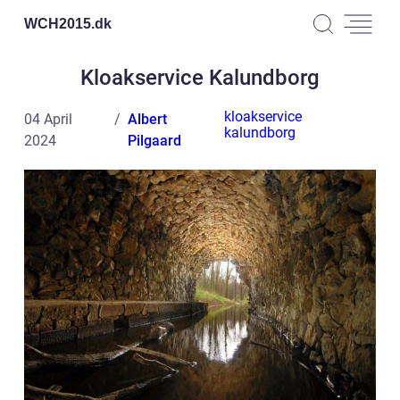
WCH2015.
dk
Kloakservice Kalundborg
kloakservice
04 April
Albert
kalundborg
2024
Pilgaard