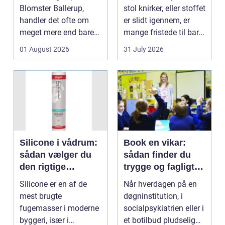
Blomster Ballerup,
stol knirker, eller stoffet
handler det ofte om
er slidt igennem, er
meget mere end bare
mange fristede til bar...
en hurtig buket.
01 August 2026
31 July 2026
Blomste...
Silicone i vådrum:
Book en vikar:
sådan vælger du
sådan finder du
den rigtige
trygge og fagligt
fugemasse
stærke løsninger
Silicone er en af de
Når hverdagen på en
mest brugte
døgninstitution, i
fugemasser i moderne
socialpsykiatrien eller i
byggeri, især i
et botilbud pludselig