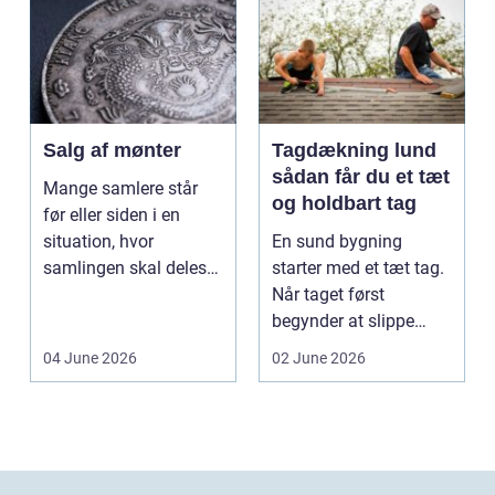
Salg af mønter
Tagdækning lund
sådan får du et tæt
Mange samlere står
og holdbart tag
før eller siden i en
situation, hvor
En sund bygning
samlingen skal deles
starter med et tæt tag.
op eller sælges helt.
Når taget først
D...
begynder at slippe
vand ind, kan skaderne
04 June 2026
02 June 2026
hu...