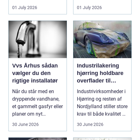
badeværelser,
ændrer sig, k...
01 July 2026
01 July 2026
køkkener og andr...
Vvs Århus sådan
Industrilakering
vælger du den
hjørring holdbare
rigtige installatør
overflader til
industri og erhverv
Når du står med en
Industrivirksomheder i
dryppende vandhane,
Hjørring og resten af
et gammelt gasfyr eller
Nordjylland stiller store
planer om nyt
krav til både kvalitet og
badeværelse, bliver
hol...
30 June 2026
30 June 2026
val...