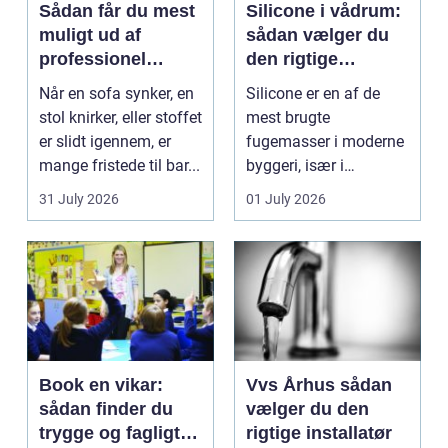
Sådan får du mest
Silicone i vådrum:
muligt ud af
sådan vælger du
professionel
den rigtige
møbelpolstring
fugemasse
Når en sofa synker, en
Silicone er en af de
stol knirker, eller stoffet
mest brugte
er slidt igennem, er
fugemasser i moderne
mange fristede til bar...
byggeri, især i
badeværelser,
31 July 2026
01 July 2026
køkkener og andr...
Book en vikar:
Vvs Århus sådan
sådan finder du
vælger du den
trygge og fagligt
rigtige installatør