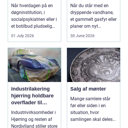
stærke løsninger
Når hverdagen på en
Når du står med en
døgninstitution, i
dryppende vandhane,
socialpsykiatrien eller i
et gammelt gasfyr eller
et botilbud pludselig
planer om nyt
ændrer sig, k...
badeværelse, bliver
01 July 2026
30 June 2026
val...
Industrilakering
Salg af mønter
hjørring holdbare
Mange samlere står
overflader til
før eller siden i en
industri og erhverv
Industrivirksomheder i
situation, hvor
Hjørring og resten af
samlingen skal deles
Nordjylland stiller store
op eller sælges helt.