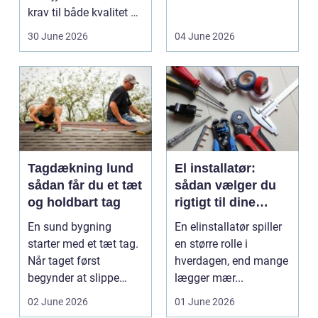
krav til både kvalitet og
D...
hol...
30 June 2026
04 June 2026
Tagdækning lund
El installatør:
sådan får du et tæt
sådan vælger du
og holdbart tag
rigtigt til dine
elinstallationer
En sund bygning
En elinstallatør spiller
starter med et tæt tag.
en større rolle i
Når taget først
hverdagen, end mange
begynder at slippe
lægger mær...
vand ind, kan skaderne
02 June 2026
01 June 2026
hu...