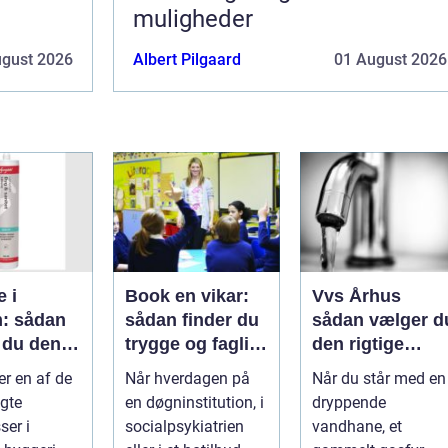
muligheder
ugust 2026
Albert Pilgaard
01 August 2026
e i
Book en vikar:
Vvs Århus
: sådan
sådan finder du
sådan vælger d
 du den
trygge og fagligt
den rigtige
stærke
installatør
er en af de
Når hverdagen på
Når du står med en
asse
løsninger
gte
en døgninstitution, i
dryppende
er i
socialpsykiatrien
vandhane, et