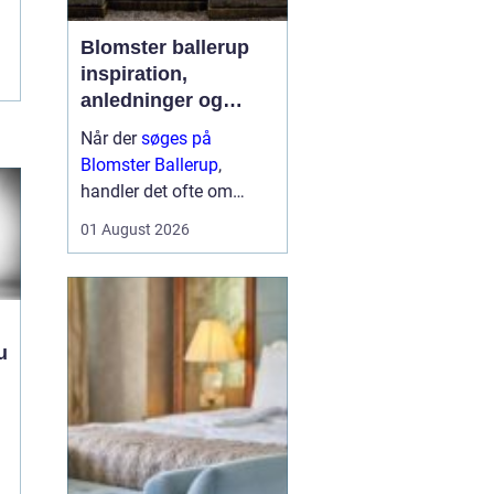
Blomster ballerup
inspiration,
anledninger og
lokale muligheder
Når der
søges på
Blomster Ballerup
,
handler det ofte om
meget mere end bare en
01 August 2026
hurtig buket. Blomster
bruges til at markere
livets største øjeblikke,
sige farvel på en værdig
måde eller skabe hygge i
u
hverdage...