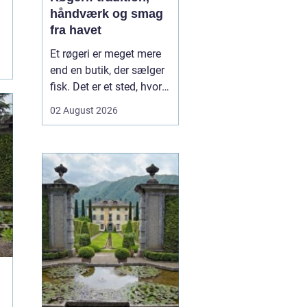
håndværk og smag
fra havet
Et røgeri er meget mere
end en butik, der sælger
fisk. Det er et sted, hvor
gamle
02 August 2026
håndværkstraditioner
møder friske råvarer og
lokal kultur. Her
forvandles fisk fra havet
til røgede delikatesser
med dyb sm...