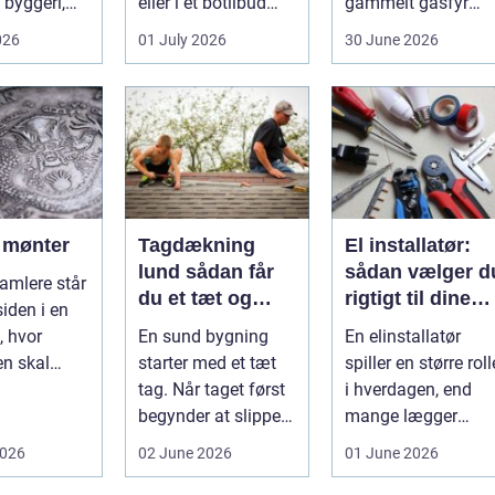
byggeri,
eller i et botilbud
gammelt gasfyr
adeværelser,
pludselig ændrer
eller planer om nyt
026
01 July 2026
30 June 2026
 og andr...
sig, k...
badeværelse, bliver
val...
f mønter
Tagdækning
El installatør:
lund sådan får
sådan vælger d
amlere står
du et tæt og
rigtigt til dine
siden i en
holdbart tag
elinstallationer
, hvor
En sund bygning
En elinstallatør
n skal
starter med et tæt
spiller en større roll
eller
tag. Når taget først
i hverdagen, end
lt. D...
begynder at slippe
mange lægger
vand ind, kan
mær...
2026
02 June 2026
01 June 2026
skaderne hu...