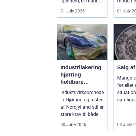
igennem, er mange
moderne 
fristede til bar...
især i b
31 July 2026
01 July 2
køkkener
Industrilakering
Salg a
hjørring
Mange s
holdbare
før eller 
overflader til
Industrivirksomhede
situation
industri og
r i Hjørring og resten
samlinge
erhverv
af Nordjylland stiller
deles op 
store krav til både
sælges he
kvalitet og hol...
30 June 2026
04 June 