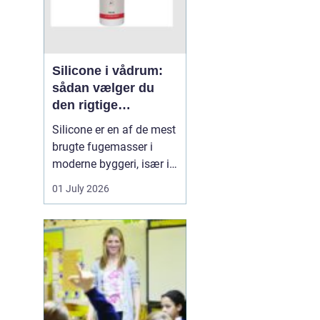
Silicone i vådrum:
sådan vælger du
den rigtige
fugemasse
Silicone er en af de mest
brugte fugemasser i
moderne byggeri, især i
badeværelser, køkkener
01 July 2026
og andre områder med
høj fugtighed. Når
fugerne omkring
bruseniche, håndvask,
køkkenbord eller
natursten ikke holder
tæt, kan det hurtigt føre
til skimmel, l...