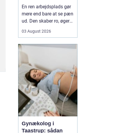
mere tid og bedre
En ren arbejdsplads gør
rammer
mere end bare at se pæn
ud. Den skaber ro, øger
koncentrationen og giver
03 August 2026
et mere professionelt
indtryk over for kunder
og samarbejdspartnere.
For mange virksomheder
i Nyborg er
erhvervsrengøring derfor
ikke bare en praktisk
nø...
Gynækolog i
Taastrup: sådan