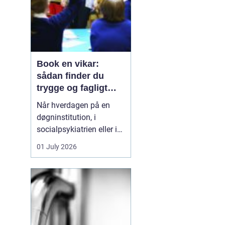
Book en vikar:
sådan finder du
trygge og fagligt
stærke løsninger
Når hverdagen på en
døgninstitution, i
socialpsykiatrien eller i
et botilbud pludselig
01 July 2026
ændrer sig, kan behovet
for ekstra hænder opstå
fra den ene dag til den
anden. En medarbejder
bliver syg, en borger har
brug for tættere støtte,