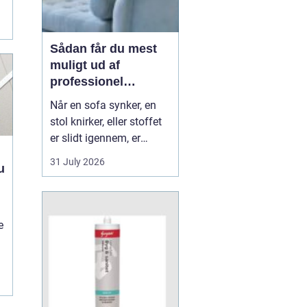
Sådan får du mest
muligt ud af
professionel
møbelpolstring
Når en sofa synker, en
stol knirker, eller stoffet
er slidt igennem, er
mange fristede til bare at
31 July 2026
u
købe nyt. Men ofte kan
møblerne reddes og
faktisk blive både
flottere og mere
e
behagelige, end da de
var nye. Her spiller
m&os...