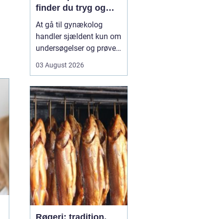
finder du tryg og
professionel hjælp
At gå til gynækolog
handler sjældent kun om
undersøgelser og prøver.
Mange oplever også
03 August 2026
bekymring, usikkerhed
eller måske generthed,
når de skal tale om
intime problemstillinger.
Derfor betyder valget...
Røgeri: tradition,