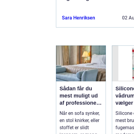
Sara Henriksen
02 A
Sådan får du
Silicon
mest muligt ud
vådrum
af professionel
vælger
møbelpolstring
rigtige
Når en sofa synker,
Silicone 
fugem
en stol knirker, eller
mest bru
stoffet er slidt
fugemass