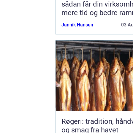
sådan får din virksom
mere tid og bedre ra
Jannik Hansen
03 A
Røgeri: tradition, hån
og smag fra havet