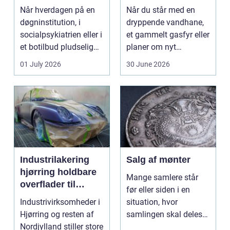
stærke løsninger
Når hverdagen på en
Når du står med en
døgninstitution, i
dryppende vandhane,
socialpsykiatrien eller i
et gammelt gasfyr eller
et botilbud pludselig
planer om nyt
ændrer sig, k...
badeværelse, bliver
01 July 2026
30 June 2026
val...
Industrilakering
Salg af mønter
hjørring holdbare
Mange samlere står
overflader til
før eller siden i en
industri og erhverv
Industrivirksomheder i
situation, hvor
Hjørring og resten af
samlingen skal deles
Nordjylland stiller store
op eller sælges helt.