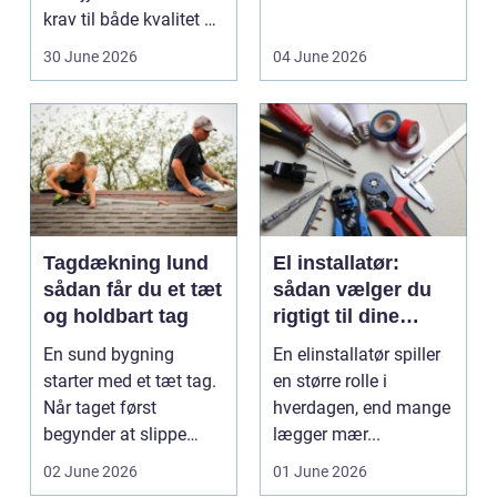
krav til både kvalitet og
D...
hol...
30 June 2026
04 June 2026
Tagdækning lund
El installatør:
sådan får du et tæt
sådan vælger du
og holdbart tag
rigtigt til dine
elinstallationer
En sund bygning
En elinstallatør spiller
starter med et tæt tag.
en større rolle i
Når taget først
hverdagen, end mange
begynder at slippe
lægger mær...
vand ind, kan skaderne
02 June 2026
01 June 2026
hu...