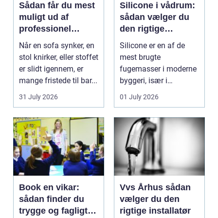
Sådan får du mest
Silicone i vådrum:
muligt ud af
sådan vælger du
professionel
den rigtige
møbelpolstring
fugemasse
Når en sofa synker, en
Silicone er en af de
stol knirker, eller stoffet
mest brugte
er slidt igennem, er
fugemasser i moderne
mange fristede til bar...
byggeri, især i
badeværelser,
31 July 2026
01 July 2026
køkkener og andr...
Book en vikar:
Vvs Århus sådan
sådan finder du
vælger du den
trygge og fagligt
rigtige installatør