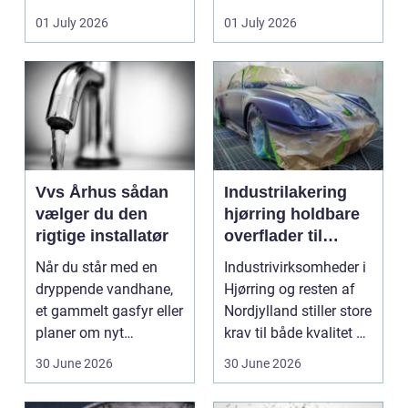
badeværelser,
ændrer sig, k...
01 July 2026
01 July 2026
køkkener og andr...
Vvs Århus sådan
Industrilakering
vælger du den
hjørring holdbare
rigtige installatør
overflader til
industri og erhverv
Når du står med en
Industrivirksomheder i
dryppende vandhane,
Hjørring og resten af
et gammelt gasfyr eller
Nordjylland stiller store
planer om nyt
krav til både kvalitet og
badeværelse, bliver
hol...
30 June 2026
30 June 2026
val...