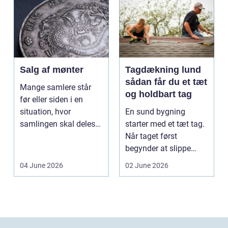
Salg af mønter
Tagdækning lund
sådan får du et tæt
Mange samlere står
og holdbart tag
før eller siden i en
situation, hvor
En sund bygning
samlingen skal deles
starter med et tæt tag.
op eller sælges helt.
Når taget først
D...
begynder at slippe
vand ind, kan skaderne
04 June 2026
02 June 2026
hu...