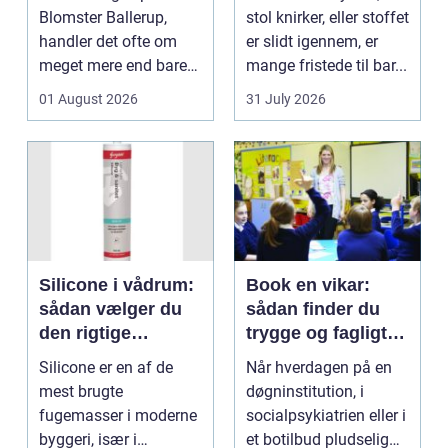
Blomster Ballerup,
stol knirker, eller stoffet
handler det ofte om
er slidt igennem, er
meget mere end bare
mange fristede til bar...
en hurtig buket.
01 August 2026
31 July 2026
Blomste...
Silicone i vådrum:
Book en vikar:
sådan vælger du
sådan finder du
den rigtige
trygge og fagligt
fugemasse
stærke løsninger
Silicone er en af de
Når hverdagen på en
mest brugte
døgninstitution, i
fugemasser i moderne
socialpsykiatrien eller i
byggeri, især i
et botilbud pludselig