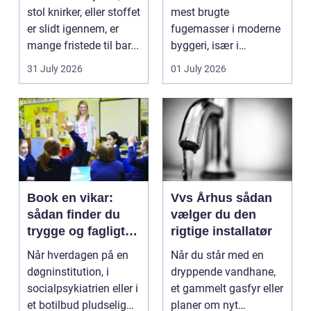
stol knirker, eller stoffet
mest brugte
er slidt igennem, er
fugemasser i moderne
mange fristede til bar...
byggeri, især i
badeværelser,
31 July 2026
01 July 2026
køkkener og andr...
Book en vikar:
Vvs Århus sådan
sådan finder du
vælger du den
trygge og fagligt
rigtige installatør
stærke løsninger
Når hverdagen på en
Når du står med en
døgninstitution, i
dryppende vandhane,
socialpsykiatrien eller i
et gammelt gasfyr eller
et botilbud pludselig
planer om nyt