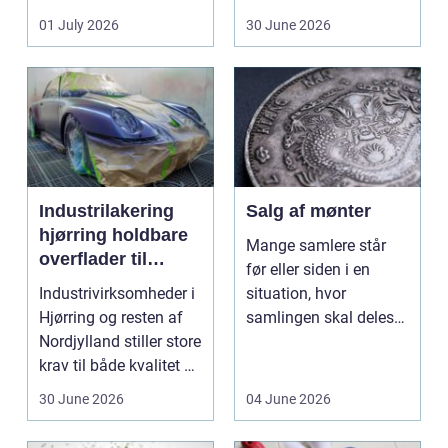
ændrer sig, k...
badeværelse, bliver
01 July 2026
30 June 2026
val...
Industrilakering
Salg af mønter
hjørring holdbare
Mange samlere står
overflader til
før eller siden i en
industri og erhverv
Industrivirksomheder i
situation, hvor
Hjørring og resten af
samlingen skal deles
Nordjylland stiller store
op eller sælges helt.
krav til både kvalitet og
D...
hol...
30 June 2026
04 June 2026