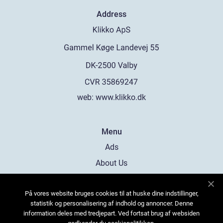
Address
web:
www.klikko.dk
Menu
Ads
About Us
Cookies
På vores website bruges cookies til at huske dine indstillinger,
Contact
statistik og personalisering af indhold og annoncer. Denne
Sitemap
information deles med tredjepart. Ved fortsat brug af websiden