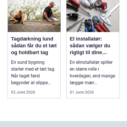
Tagdækning lund
El installatør:
sådan får du et tæt
sådan vælger du
og holdbart tag
rigtigt til dine
elinstallationer
En sund bygning
En elinstallatør spiller
starter med et tæt tag.
en større rolle i
Når taget først
hverdagen, end mange
begynder at slippe
lægger mær...
vand ind, kan skaderne
02 June 2026
01 June 2026
hu...