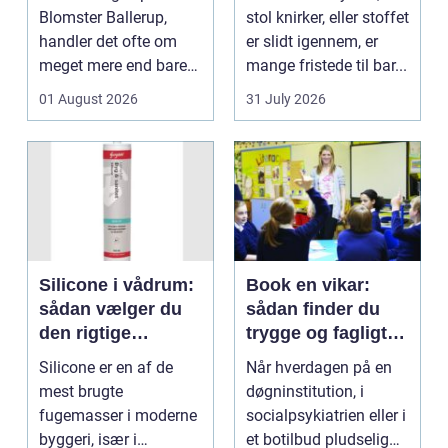
Blomster Ballerup,
stol knirker, eller stoffet
handler det ofte om
er slidt igennem, er
meget mere end bare
mange fristede til bar...
en hurtig buket.
01 August 2026
31 July 2026
Blomste...
Silicone i vådrum:
Book en vikar:
sådan vælger du
sådan finder du
den rigtige
trygge og fagligt
fugemasse
stærke løsninger
Silicone er en af de
Når hverdagen på en
mest brugte
døgninstitution, i
fugemasser i moderne
socialpsykiatrien eller i
byggeri, især i
et botilbud pludselig