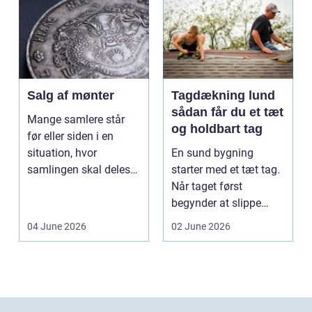
Salg af mønter
Tagdækning lund
sådan får du et tæt
Mange samlere står
og holdbart tag
før eller siden i en
situation, hvor
En sund bygning
samlingen skal deles
starter med et tæt tag.
op eller sælges helt.
Når taget først
D...
begynder at slippe
vand ind, kan skaderne
04 June 2026
02 June 2026
hu...