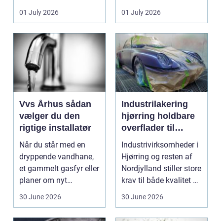
badeværelser,
ændrer sig, k...
01 July 2026
01 July 2026
køkkener og andr...
Vvs Århus sådan
Industrilakering
vælger du den
hjørring holdbare
rigtige installatør
overflader til
industri og erhverv
Når du står med en
Industrivirksomheder i
dryppende vandhane,
Hjørring og resten af
et gammelt gasfyr eller
Nordjylland stiller store
planer om nyt
krav til både kvalitet og
badeværelse, bliver
hol...
30 June 2026
30 June 2026
val...