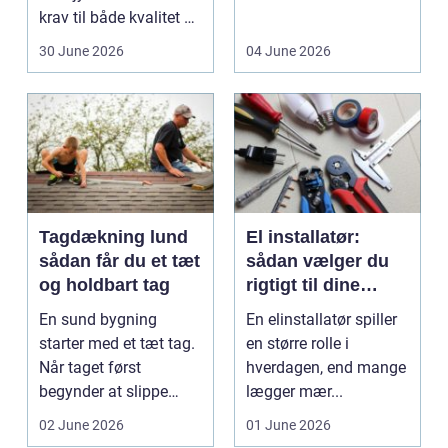
krav til både kvalitet og
D...
hol...
30 June 2026
04 June 2026
Tagdækning lund
El installatør:
sådan får du et tæt
sådan vælger du
og holdbart tag
rigtigt til dine
elinstallationer
En sund bygning
En elinstallatør spiller
starter med et tæt tag.
en større rolle i
Når taget først
hverdagen, end mange
begynder at slippe
lægger mær...
vand ind, kan skaderne
02 June 2026
01 June 2026
hu...