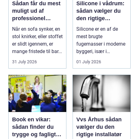
Sådan får du mest
Silicone i vådrum:
muligt ud af
sådan vælger du
professionel
den rigtige
møbelpolstring
fugemasse
Når en sofa synker, en
Silicone er en af de
stol knirker, eller stoffet
mest brugte
er slidt igennem, er
fugemasser i moderne
mange fristede til bar...
byggeri, især i
badeværelser,
31 July 2026
01 July 2026
køkkener og andr...
Book en vikar:
Vvs Århus sådan
sådan finder du
vælger du den
trygge og fagligt
rigtige installatør