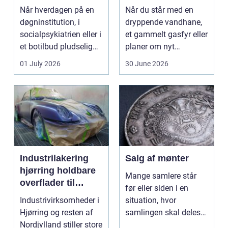
stærke løsninger
Når hverdagen på en
Når du står med en
døgninstitution, i
dryppende vandhane,
socialpsykiatrien eller i
et gammelt gasfyr eller
et botilbud pludselig
planer om nyt
ændrer sig, k...
badeværelse, bliver
01 July 2026
30 June 2026
val...
Industrilakering
Salg af mønter
hjørring holdbare
Mange samlere står
overflader til
før eller siden i en
industri og erhverv
Industrivirksomheder i
situation, hvor
Hjørring og resten af
samlingen skal deles
Nordjylland stiller store
op eller sælges helt.