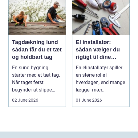
Tagdækning lund
El installatør:
sådan får du et tæt
sådan vælger du
og holdbart tag
rigtigt til dine
elinstallationer
En sund bygning
En elinstallatør spiller
starter med et tæt tag.
en større rolle i
Når taget først
hverdagen, end mange
begynder at slippe
lægger mær...
vand ind, kan skaderne
02 June 2026
01 June 2026
hu...