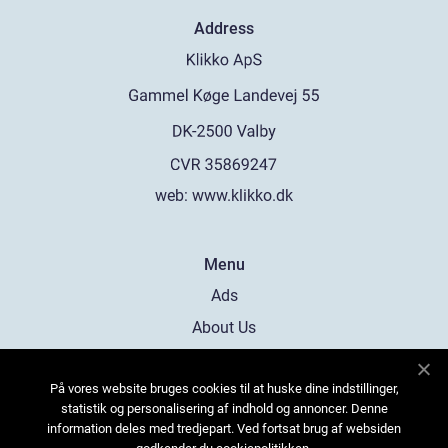
Address
web:
www.klikko.dk
Menu
Ads
About Us
Cookies
På vores website bruges cookies til at huske dine indstillinger,
Contact
statistik og personalisering af indhold og annoncer. Denne
Sitemap
information deles med tredjepart. Ved fortsat brug af websiden