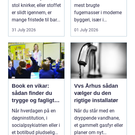
stol knirker, eller stoffet
mest brugte
er slidt igennem, er
fugemasser i moderne
mange fristede til bar...
byggeri, især i
badeværelser,
31 July 2026
01 July 2026
køkkener og andr...
Book en vikar:
Vvs Århus sådan
sådan finder du
vælger du den
trygge og fagligt
rigtige installatør
stærke løsninger
Når hverdagen på en
Når du står med en
døgninstitution, i
dryppende vandhane,
socialpsykiatrien eller i
et gammelt gasfyr eller
et botilbud pludselig
planer om nyt