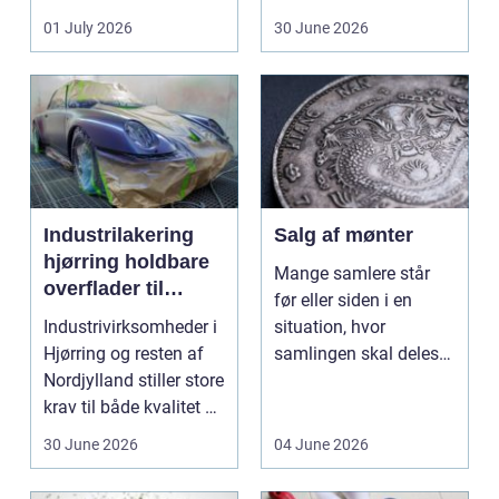
ændrer sig, k...
badeværelse, bliver
01 July 2026
30 June 2026
val...
Industrilakering
Salg af mønter
hjørring holdbare
Mange samlere står
overflader til
før eller siden i en
industri og erhverv
Industrivirksomheder i
situation, hvor
Hjørring og resten af
samlingen skal deles
Nordjylland stiller store
op eller sælges helt.
krav til både kvalitet og
D...
hol...
30 June 2026
04 June 2026