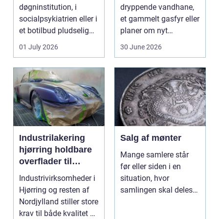
døgninstitution, i
dryppende vandhane,
socialpsykiatrien eller i
et gammelt gasfyr eller
et botilbud pludselig
planer om nyt
ændrer sig, k...
badeværelse, bliver
01 July 2026
30 June 2026
val...
Industrilakering
Salg af mønter
hjørring holdbare
Mange samlere står
overflader til
før eller siden i en
industri og erhverv
Industrivirksomheder i
situation, hvor
Hjørring og resten af
samlingen skal deles
Nordjylland stiller store
op eller sælges helt.
krav til både kvalitet og
D...