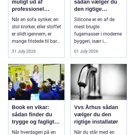
muligt ud af
sådan vælger du
professionel
den rigtige
møbelpolstring
fugemasse
Når en sofa synker, en
Silicone er en af de
stol knirker, eller stoffet
mest brugte
er slidt igennem, er
fugemasser i moderne
mange fristede til bar...
byggeri, især i
badeværelser,
31 July 2026
01 July 2026
køkkener og andr...
Book en vikar:
Vvs Århus sådan
sådan finder du
vælger du den
trygge og fagligt
rigtige installatør
stærke løsninger
Når hverdagen på en
Når du står med en