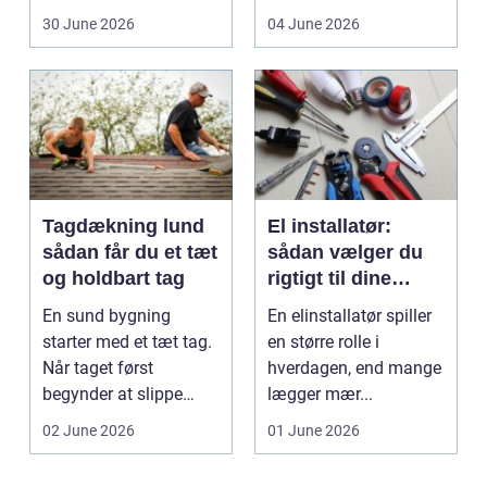
hol...
30 June 2026
04 June 2026
Tagdækning lund
El installatør:
sådan får du et tæt
sådan vælger du
og holdbart tag
rigtigt til dine
elinstallationer
En sund bygning
En elinstallatør spiller
starter med et tæt tag.
en større rolle i
Når taget først
hverdagen, end mange
begynder at slippe
lægger mær...
vand ind, kan skaderne
02 June 2026
01 June 2026
hu...