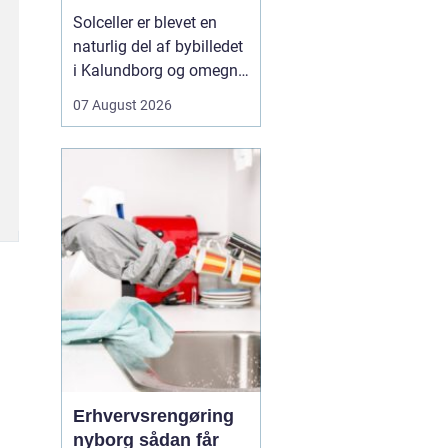
solen
Solceller er blevet en
naturlig del af bybilledet
i Kalundborg og omegn.
Flere boligejere, landbrug
07 August 2026
og mindre virksomheder
kigger mod taget og
spørger sig selv, om
solenergi kan betale sig.
Svaret er for mange ja
især med de høje elpriser
og et stig...
Erhvervsrengøring
nyborg sådan får