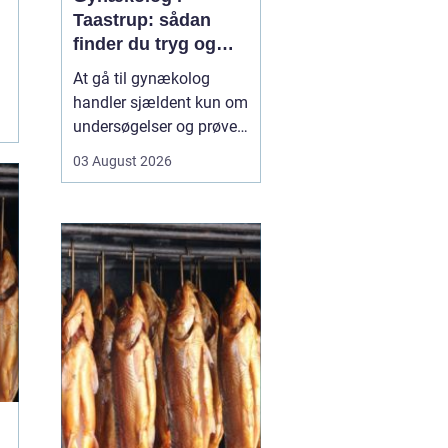
Taastrup: sådan
finder du tryg og
professionel hjælp
At gå til gynækolog
handler sjældent kun om
undersøgelser og prøver.
Mange oplever også
03 August 2026
bekymring, usikkerhed
eller måske generthed,
når de skal tale om
intime problemstillinger.
Derfor betyder valget...