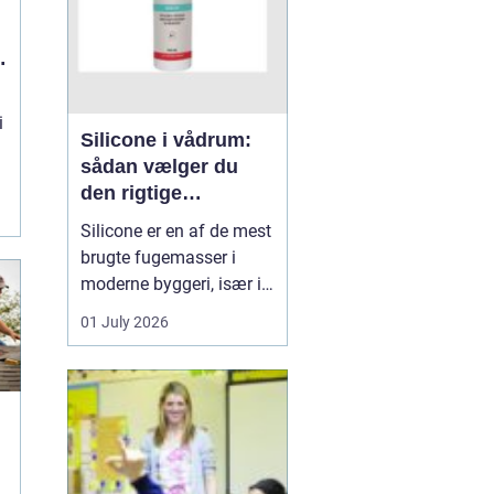
t
i
Silicone i vådrum:
sådan vælger du
den rigtige
fugemasse
Silicone er en af de mest
brugte fugemasser i
moderne byggeri, især i
badeværelser, køkkener
01 July 2026
og andre områder med
høj fugtighed. Når
fugerne omkring
bruseniche, håndvask,
køkkenbord eller
natursten ikke holder