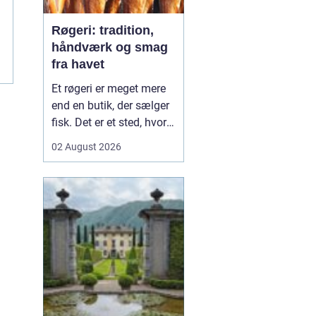
Røgeri: tradition,
håndværk og smag
fra havet
Et røgeri er meget mere
end en butik, der sælger
fisk. Det er et sted, hvor
gamle
02 August 2026
håndværkstraditioner
møder friske råvarer og
lokal kultur. Her
forvandles fisk fra havet
til røgede delikatesser
med dyb sm...