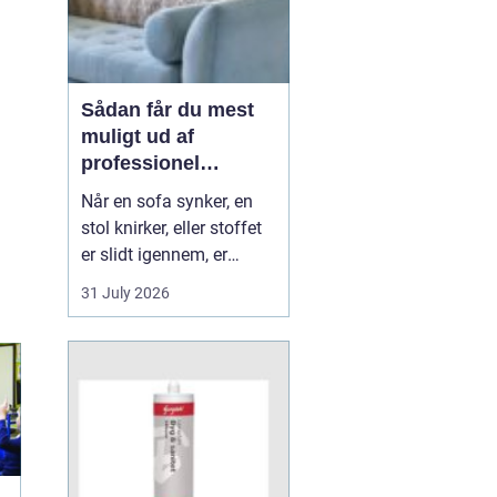
Sådan får du mest
muligt ud af
professionel
møbelpolstring
Når en sofa synker, en
stol knirker, eller stoffet
er slidt igennem, er
mange fristede til bare at
31 July 2026
købe nyt. Men ofte kan
møblerne reddes og
faktisk blive både
flottere og mere
behagelige, end da de
var nye. Her spiller
m&os...