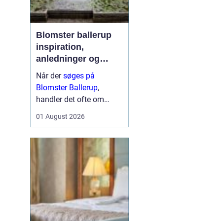
Blomster ballerup
inspiration,
anledninger og
lokale muligheder
Når der
søges på
Blomster Ballerup
,
handler det ofte om
meget mere end bare en
01 August 2026
hurtig buket. Blomster
bruges til at markere
livets største øjeblikke,
sige farvel på en værdig
måde eller skabe hygge i
hverdage...