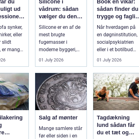
får du
Silicone i
Book en vikar:
uligt ud
vådrum: sådan
sådan finder du
essionel
vælger du den
trygge og faglig
olstring
rigtige
stærke
ofa synker,
Silicone er en af de
Når hverdagen på
fugemasse
løsninger
irker, eller
mest brugte
en døgninstitution, 
 slidt
fugemasser i
socialpsykiatrien
, er mange
moderne byggeri,
eller i et botilbud
il bar...
især i badeværelser,
pludselig ændrer
026
01 July 2026
01 July 2026
køkkener og andr...
sig, k...
ilakering
Salg af mønter
Tagdækning
g
lund sådan får
Mange samlere står
re
du et tæt og
før eller siden i en