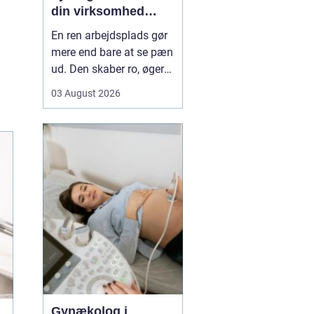
din virksomhed
mere tid og bedre
En ren arbejdsplads gør
rammer
mere end bare at se pæn
ud. Den skaber ro, øger
koncentrationen og giver
03 August 2026
et mere professionelt
indtryk over for kunder
og samarbejdspartnere.
For mange virksomheder
i Nyborg er
erhvervsrengøring derfor
ikke bare en praktisk
nø...
Gynækolog i