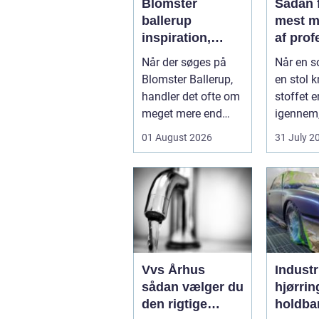
Blomster
Sådan 
ballerup
mest m
inspiration,
af prof
anledninger og
møbelp
Når der søges på
Når en s
lokale
Blomster Ballerup,
en stol kn
muligheder
handler det ofte om
stoffet er
meget mere end
igennem
bare en hurtig
fristede t
01 August 2026
31 July 2
buket. Blomste...
Vvs Århus
Industr
sådan vælger du
hjørrin
den rigtige
holdba