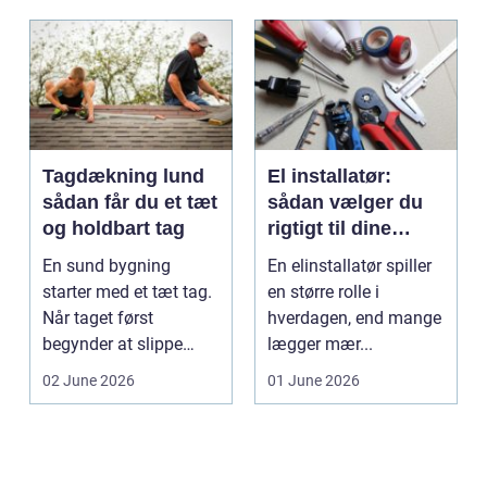
Tagdækning lund
El installatør:
sådan får du et tæt
sådan vælger du
og holdbart tag
rigtigt til dine
elinstallationer
En sund bygning
En elinstallatør spiller
starter med et tæt tag.
en større rolle i
Når taget først
hverdagen, end mange
begynder at slippe
lægger mær...
vand ind, kan skaderne
02 June 2026
01 June 2026
hu...