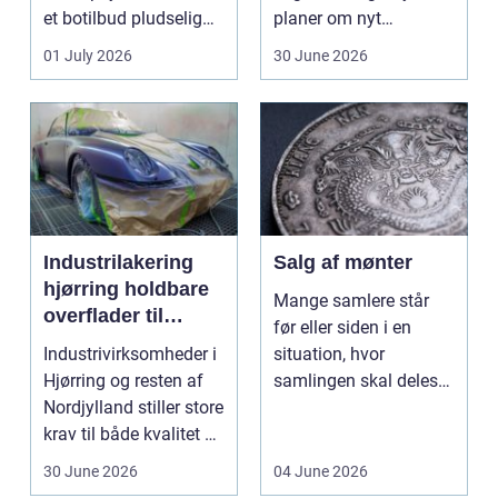
et botilbud pludselig
planer om nyt
ændrer sig, k...
badeværelse, bliver
01 July 2026
30 June 2026
val...
Industrilakering
Salg af mønter
hjørring holdbare
Mange samlere står
overflader til
før eller siden i en
industri og erhverv
Industrivirksomheder i
situation, hvor
Hjørring og resten af
samlingen skal deles
Nordjylland stiller store
op eller sælges helt.
krav til både kvalitet og
D...
hol...
30 June 2026
04 June 2026