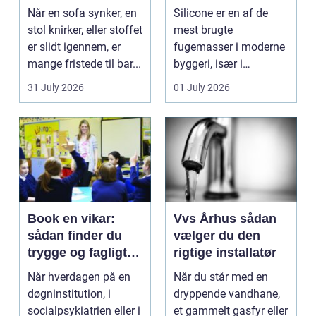
møbelpolstring
fugemasse
Når en sofa synker, en
Silicone er en af de
stol knirker, eller stoffet
mest brugte
er slidt igennem, er
fugemasser i moderne
mange fristede til bar...
byggeri, især i
badeværelser,
31 July 2026
01 July 2026
køkkener og andr...
Book en vikar:
Vvs Århus sådan
sådan finder du
vælger du den
trygge og fagligt
rigtige installatør
stærke løsninger
Når hverdagen på en
Når du står med en
døgninstitution, i
dryppende vandhane,
socialpsykiatrien eller i
et gammelt gasfyr eller