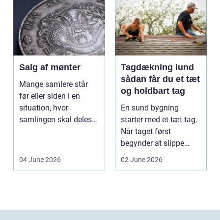
Salg af mønter
Tagdækning lund
sådan får du et tæt
Mange samlere står
og holdbart tag
før eller siden i en
situation, hvor
En sund bygning
samlingen skal deles
starter med et tæt tag.
op eller sælges helt.
Når taget først
D...
begynder at slippe
vand ind, kan skaderne
04 June 2026
02 June 2026
hu...