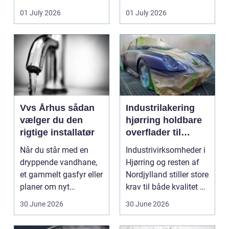
badeværelser,
ændrer sig, k...
01 July 2026
01 July 2026
køkkener og andr...
Vvs Århus sådan
Industrilakering
vælger du den
hjørring holdbare
rigtige installatør
overflader til
industri og erhverv
Når du står med en
Industrivirksomheder i
dryppende vandhane,
Hjørring og resten af
et gammelt gasfyr eller
Nordjylland stiller store
planer om nyt
krav til både kvalitet og
badeværelse, bliver
hol...
30 June 2026
30 June 2026
val...