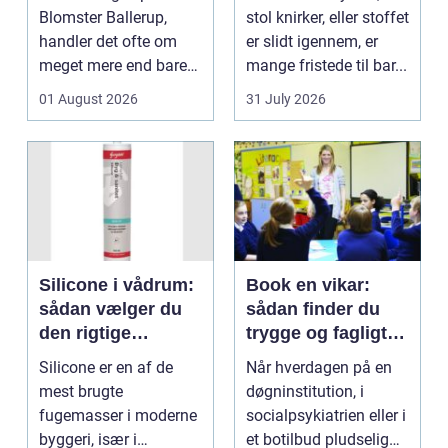
Blomster Ballerup,
stol knirker, eller stoffet
handler det ofte om
er slidt igennem, er
meget mere end bare
mange fristede til bar...
en hurtig buket.
01 August 2026
31 July 2026
Blomste...
Silicone i vådrum:
Book en vikar:
sådan vælger du
sådan finder du
den rigtige
trygge og fagligt
fugemasse
stærke løsninger
Silicone er en af de
Når hverdagen på en
mest brugte
døgninstitution, i
fugemasser i moderne
socialpsykiatrien eller i
byggeri, især i
et botilbud pludselig