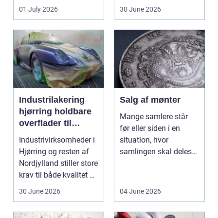
ændrer sig, k...
badeværelse, bliver
01 July 2026
30 June 2026
val...
Industrilakering
Salg af mønter
hjørring holdbare
Mange samlere står
overflader til
før eller siden i en
industri og erhverv
Industrivirksomheder i
situation, hvor
Hjørring og resten af
samlingen skal deles
Nordjylland stiller store
op eller sælges helt.
krav til både kvalitet og
D...
hol...
30 June 2026
04 June 2026