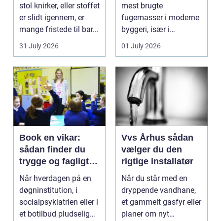
stol knirker, eller stoffet
mest brugte
er slidt igennem, er
fugemasser i moderne
mange fristede til bar...
byggeri, især i
badeværelser,
31 July 2026
01 July 2026
køkkener og andr...
Book en vikar:
Vvs Århus sådan
sådan finder du
vælger du den
trygge og fagligt
rigtige installatør
stærke løsninger
Når hverdagen på en
Når du står med en
døgninstitution, i
dryppende vandhane,
socialpsykiatrien eller i
et gammelt gasfyr eller
et botilbud pludselig
planer om nyt