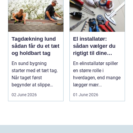
Tagdækning lund
El installatør:
sådan får du et tæt
sådan vælger du
og holdbart tag
rigtigt til dine
elinstallationer
En sund bygning
En elinstallatør spiller
starter med et tæt tag.
en større rolle i
Når taget først
hverdagen, end mange
begynder at slippe
lægger mær...
vand ind, kan skaderne
02 June 2026
01 June 2026
hu...