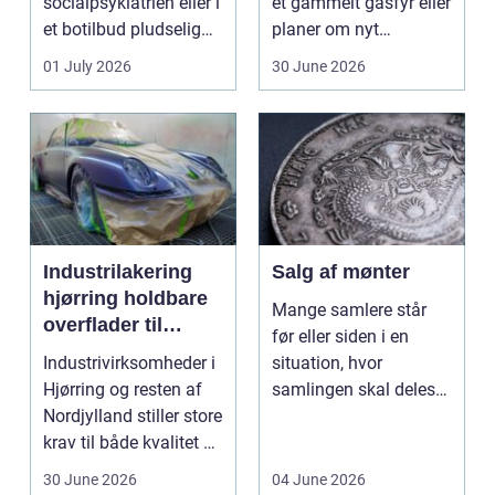
socialpsykiatrien eller i
et gammelt gasfyr eller
et botilbud pludselig
planer om nyt
ændrer sig, k...
badeværelse, bliver
01 July 2026
30 June 2026
val...
Industrilakering
Salg af mønter
hjørring holdbare
Mange samlere står
overflader til
før eller siden i en
industri og erhverv
Industrivirksomheder i
situation, hvor
Hjørring og resten af
samlingen skal deles
Nordjylland stiller store
op eller sælges helt.
krav til både kvalitet og
D...
hol...
30 June 2026
04 June 2026