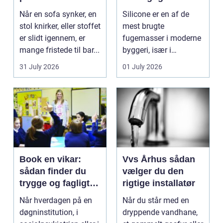
møbelpolstring
fugemasse
Når en sofa synker, en
Silicone er en af de
stol knirker, eller stoffet
mest brugte
er slidt igennem, er
fugemasser i moderne
mange fristede til bar...
byggeri, især i
badeværelser,
31 July 2026
01 July 2026
køkkener og andr...
Book en vikar:
Vvs Århus sådan
sådan finder du
vælger du den
trygge og fagligt
rigtige installatør
stærke løsninger
Når hverdagen på en
Når du står med en
døgninstitution, i
dryppende vandhane,