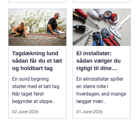
Tagdækning lund
El installatør:
sådan får du et tæt
sådan vælger du
og holdbart tag
rigtigt til dine
elinstallationer
En sund bygning
En elinstallatør spiller
starter med et tæt tag.
en større rolle i
Når taget først
hverdagen, end mange
begynder at slippe
lægger mær...
vand ind, kan skaderne
02 June 2026
01 June 2026
hu...