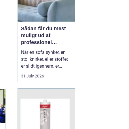
Sådan får du mest
muligt ud af
professionel
møbelpolstring
Når en sofa synker, en
stol knirker, eller stoffet
er slidt igennem, er
mange fristede til bare at
31 July 2026
købe nyt. Men ofte kan
møblerne reddes og
faktisk blive både
flottere og mere
behagelige, end da de
var nye. Her spiller
m&os...