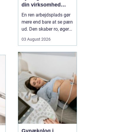
din virksomhed
mere tid og bedre
En ren arbejdsplads gør
rammer
mere end bare at se pæn
ud. Den skaber ro, øger
koncentrationen og giver
03 August 2026
et mere professionelt
indtryk over for kunder
og samarbejdspartnere.
For mange virksomheder
i Nyborg er
erhvervsrengøring derfor
ikke bare en praktisk
nø...
Gynækolog i