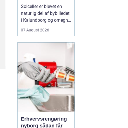
solen
Solceller er blevet en
naturlig del af bybilledet
i Kalundborg og omegn.
Flere boligejere, landbrug
07 August 2026
og mindre virksomheder
kigger mod taget og
spørger sig selv, om
solenergi kan betale sig.
Svaret er for mange ja
især med de høje elpriser
og et stig...
Erhvervsrengøring
nyborg sådan får