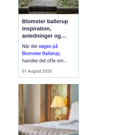
Blomster ballerup
inspiration,
anledninger og
lokale muligheder
Når der
søges på
Blomster Ballerup
,
handler det ofte om
meget mere end bare en
01 August 2026
hurtig buket. Blomster
bruges til at markere
livets største øjeblikke,
sige farvel på en værdig
måde eller skabe hygge i
hverdage...