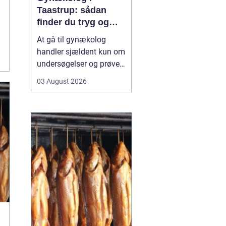
Taastrup: sådan
finder du tryg og
professionel hjælp
At gå til gynækolog
handler sjældent kun om
undersøgelser og prøver.
Mange oplever også
03 August 2026
bekymring, usikkerhed
eller måske generthed,
når de skal tale om
intime problemstillinger.
Derfor betyder valget...