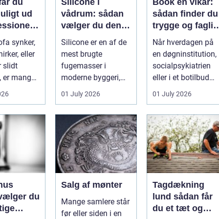
får du
Silicone i
Book en vikar:
uligt ud
vådrum: sådan
sådan finder du
essionel
vælger du den
trygge og faglig
olstring
rigtige
stærke
ofa synker,
Silicone er en af de
Når hverdagen på
fugemasse
løsninger
irker, eller
mest brugte
en døgninstitution, 
 slidt
fugemasser i
socialpsykiatrien
, er mange
moderne byggeri,
eller i et botilbud
il bar...
især i badeværelser,
pludselig ændrer
026
01 July 2026
01 July 2026
køkkener og andr...
sig, k...
hus
Salg af mønter
Tagdækning
vælger du
lund sådan får
Mange samlere står
tige
du et tæt og
før eller siden i en