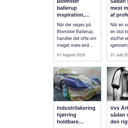
Blomster
Sådan 
ballerup
mest m
inspiration,
af prof
anledninger og
møbelp
Når der søges på
Når en s
lokale
Blomster Ballerup,
en stol kn
muligheder
handler det ofte om
stoffet er
meget mere end
igennem
bare en hurtig
fristede t
01 August 2026
31 July 2
buket. Blomste...
Industrilakering
Vvs År
hjørring
sådan 
holdbare
den rig