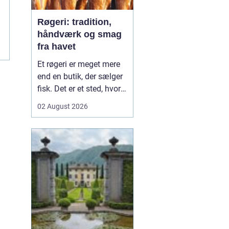
Røgeri: tradition,
håndværk og smag
fra havet
Et røgeri er meget mere
end en butik, der sælger
fisk. Det er et sted, hvor
gamle
02 August 2026
håndværkstraditioner
møder friske råvarer og
lokal kultur. Her
forvandles fisk fra havet
til røgede delikatesser
med dyb sm...