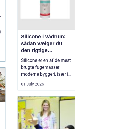
t
i
Silicone i vådrum:
sådan vælger du
den rigtige
fugemasse
Silicone er en af de mest
brugte fugemasser i
moderne byggeri, især i
badeværelser, køkkener
01 July 2026
og andre områder med
høj fugtighed. Når
fugerne omkring
bruseniche, håndvask,
køkkenbord eller
natursten ikke holder