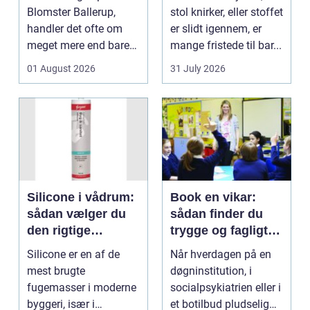
Blomster Ballerup,
stol knirker, eller stoffet
handler det ofte om
er slidt igennem, er
meget mere end bare
mange fristede til bar...
en hurtig buket.
01 August 2026
31 July 2026
Blomste...
Silicone i vådrum:
Book en vikar:
sådan vælger du
sådan finder du
den rigtige
trygge og fagligt
fugemasse
stærke løsninger
Silicone er en af de
Når hverdagen på en
mest brugte
døgninstitution, i
fugemasser i moderne
socialpsykiatrien eller i
byggeri, især i
et botilbud pludselig