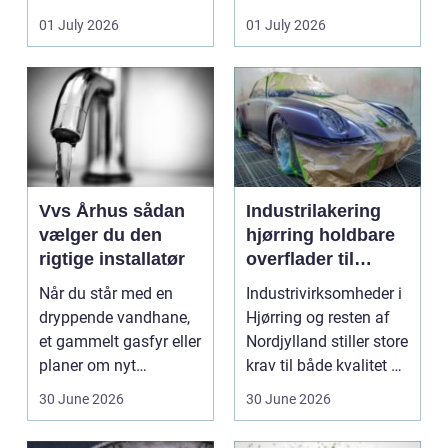
badeværelser,
ændrer sig, k...
01 July 2026
01 July 2026
køkkener og andr...
Vvs Århus sådan
Industrilakering
vælger du den
hjørring holdbare
rigtige installatør
overflader til
industri og erhverv
Når du står med en
Industrivirksomheder i
dryppende vandhane,
Hjørring og resten af
et gammelt gasfyr eller
Nordjylland stiller store
planer om nyt
krav til både kvalitet og
badeværelse, bliver
hol...
30 June 2026
30 June 2026
val...