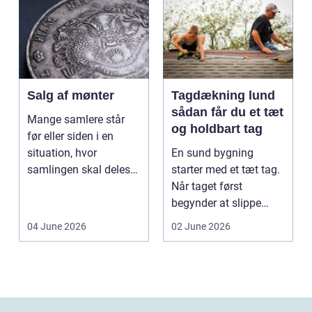
Salg af mønter
Tagdækning lund
sådan får du et tæt
Mange samlere står
og holdbart tag
før eller siden i en
situation, hvor
En sund bygning
samlingen skal deles
starter med et tæt tag.
op eller sælges helt.
Når taget først
D...
begynder at slippe
vand ind, kan skaderne
04 June 2026
02 June 2026
hu...