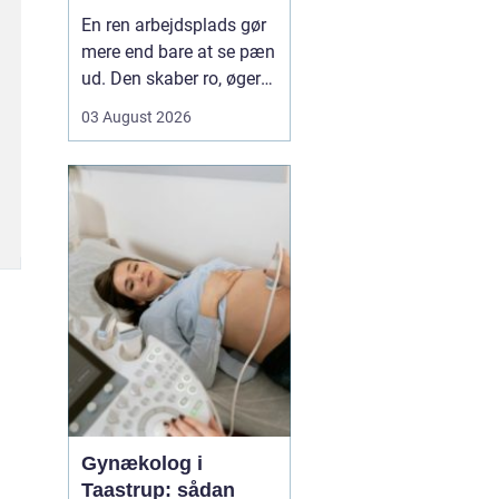
mere tid og bedre
En ren arbejdsplads gør
rammer
mere end bare at se pæn
ud. Den skaber ro, øger
koncentrationen og giver
03 August 2026
et mere professionelt
indtryk over for kunder
og samarbejdspartnere.
For mange virksomheder
i Nyborg er
erhvervsrengøring derfor
ikke bare en praktisk
nø...
Gynækolog i
Taastrup: sådan