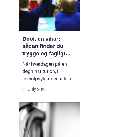
Book en vikar:
sådan finder du
trygge og fagligt
stærke løsninger
Når hverdagen på en
døgninstitution, i
socialpsykiatrien eller i
et botilbud pludselig
01 July 2026
ændrer sig, kan behovet
for ekstra hænder opstå
fra den ene dag til den
anden. En medarbejder
bliver syg, en borger har
brug for tættere støtte,