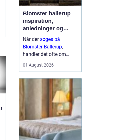
Blomster ballerup
inspiration,
anledninger og
lokale muligheder
Når der
søges på
Blomster Ballerup
,
handler det ofte om
meget mere end bare en
01 August 2026
hurtig buket. Blomster
bruges til at markere
livets største øjeblikke,
sige farvel på en værdig
måde eller skabe hygge i
hverdage...
u