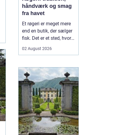
håndværk og smag
fra havet
Et røgeri er meget mere
end en butik, der sælger
fisk. Det er et sted, hvor
gamle
02 August 2026
håndværkstraditioner
møder friske råvarer og
lokal kultur. Her
forvandles fisk fra havet
til røgede delikatesser
med dyb sm...