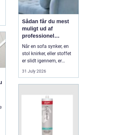
Sådan får du mest
muligt ud af
professionel
møbelpolstring
Når en sofa synker, en
stol knirker, eller stoffet
er slidt igennem, er
mange fristede til bare at
31 July 2026
købe nyt. Men ofte kan
u
møblerne reddes og
faktisk blive både
flottere og mere
behagelige, end da de
e
var nye. Her spiller
m&os...