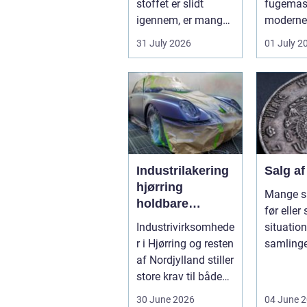
stoffet er slidt
fugemass
igennem, er mange
moderne 
fristede til bar...
især i b
31 July 2026
01 July 2
køkkener
Industrilakering
Salg a
hjørring
Mange s
holdbare
før eller 
overflader til
Industrivirksomhede
situation
industri og
r i Hjørring og resten
samlinge
erhverv
af Nordjylland stiller
deles op 
store krav til både
sælges he
kvalitet og hol...
30 June 2026
04 June 