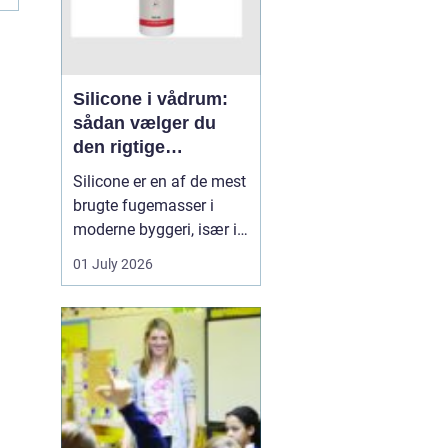
Silicone i vådrum:
sådan vælger du
den rigtige
fugemasse
Silicone er en af de mest
brugte fugemasser i
moderne byggeri, især i
badeværelser, køkkener
01 July 2026
og andre områder med
høj fugtighed. Når
fugerne omkring
bruseniche, håndvask,
køkkenbord eller
natursten ikke holder
tæt, kan det hurtigt føre
til skimmel, l...