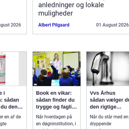
anledninger og lokale
muligheder
ugust 2026
Albert Pilgaard
01 August 2026
e i
Book en vikar:
Vvs Århus
: sådan
sådan finder du
sådan vælger d
 du den
trygge og fagligt
den rigtige
stærke
installatør
er en af de
Når hverdagen på
Når du står med en
asse
løsninger
gte
en døgninstitution, i
dryppende