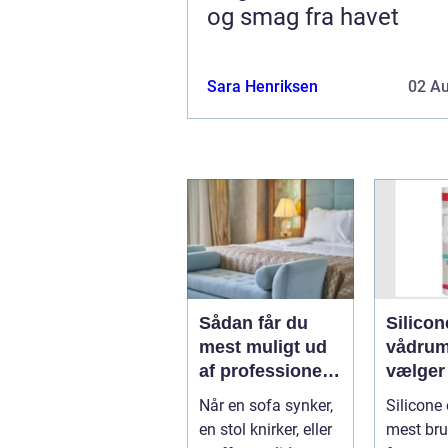
og smag fra havet
Sara Henriksen
02 A
Sådan får du
Silicon
mest muligt ud
vådrum
af professionel
vælger
møbelpolstring
rigtige
Når en sofa synker,
Silicone 
fugem
en stol knirker, eller
mest bru