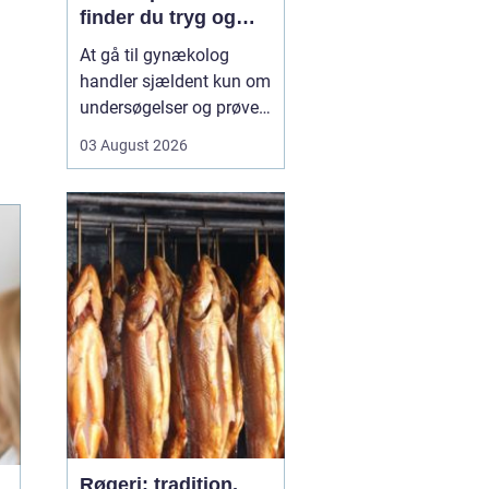
finder du tryg og
professionel hjælp
At gå til gynækolog
handler sjældent kun om
undersøgelser og prøver.
Mange oplever også
03 August 2026
bekymring, usikkerhed
eller måske generthed,
når de skal tale om
intime problemstillinger.
Derfor betyder valget...
Røgeri: tradition,