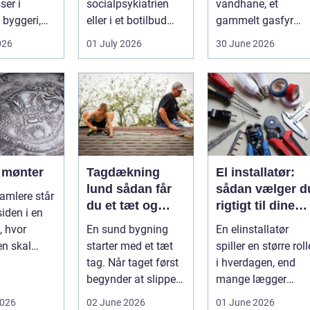
er i
socialpsykiatrien
vandhane, et
byggeri,
eller i et botilbud
gammelt gasfyr
adeværelser,
pludselig ændrer
eller planer om nyt
026
01 July 2026
30 June 2026
 og andr...
sig, k...
badeværelse, bliver
val...
f mønter
Tagdækning
El installatør:
lund sådan får
sådan vælger d
amlere står
du et tæt og
rigtigt til dine
siden i en
holdbart tag
elinstallationer
, hvor
En sund bygning
En elinstallatør
n skal
starter med et tæt
spiller en større roll
eller
tag. Når taget først
i hverdagen, end
lt. D...
begynder at slippe
mange lægger
vand ind, kan
mær...
2026
02 June 2026
01 June 2026