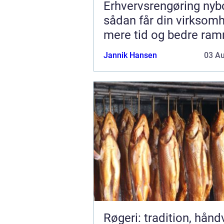
Erhvervsrengøring nyb
sådan får din virksom
mere tid og bedre ra
Jannik Hansen
03 A
Røgeri: tradition, hån