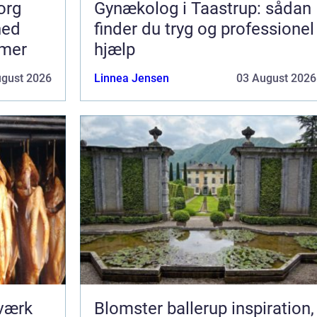
org
Gynækolog i Taastrup: sådan
hed
finder du tryg og professionel
mmer
hjælp
ugust 2026
Linnea Jensen
03 August 2026
dværk
Blomster ballerup inspiration,