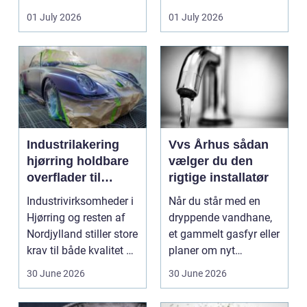
badeværelser,
ændrer sig, k...
01 July 2026
01 July 2026
køkkener og andr...
Industrilakering
Vvs Århus sådan
hjørring holdbare
vælger du den
overflader til
rigtige installatør
industri og erhverv
Industrivirksomheder i
Når du står med en
Hjørring og resten af
dryppende vandhane,
Nordjylland stiller store
et gammelt gasfyr eller
krav til både kvalitet og
planer om nyt
hol...
badeværelse, bliver
30 June 2026
30 June 2026
val...