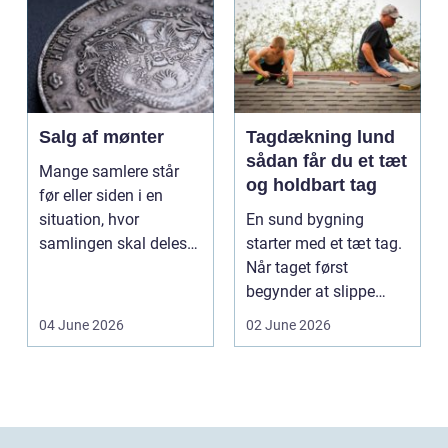
Salg af mønter
Tagdækning lund
sådan får du et tæt
Mange samlere står
og holdbart tag
før eller siden i en
situation, hvor
En sund bygning
samlingen skal deles
starter med et tæt tag.
op eller sælges helt.
Når taget først
D...
begynder at slippe
vand ind, kan skaderne
04 June 2026
02 June 2026
hu...