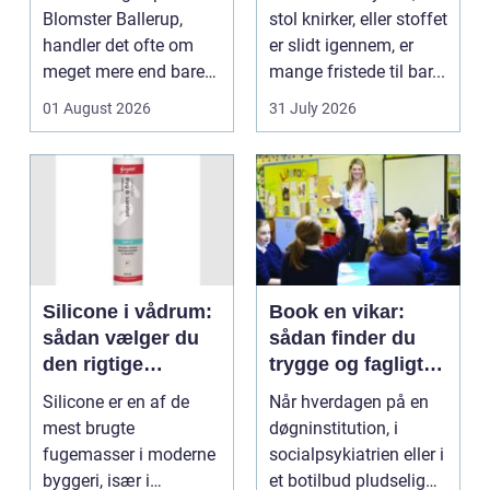
Blomster Ballerup,
stol knirker, eller stoffet
handler det ofte om
er slidt igennem, er
meget mere end bare
mange fristede til bar...
en hurtig buket.
01 August 2026
31 July 2026
Blomste...
Silicone i vådrum:
Book en vikar:
sådan vælger du
sådan finder du
den rigtige
trygge og fagligt
fugemasse
stærke løsninger
Silicone er en af de
Når hverdagen på en
mest brugte
døgninstitution, i
fugemasser i moderne
socialpsykiatrien eller i
byggeri, især i
et botilbud pludselig