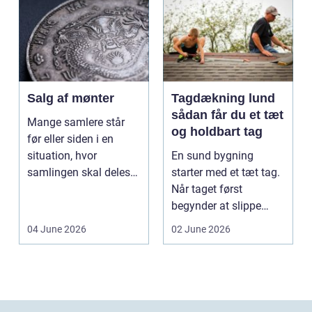
Salg af mønter
Tagdækning lund
sådan får du et tæt
Mange samlere står
og holdbart tag
før eller siden i en
situation, hvor
En sund bygning
samlingen skal deles
starter med et tæt tag.
op eller sælges helt.
Når taget først
D...
begynder at slippe
vand ind, kan skaderne
04 June 2026
02 June 2026
hu...