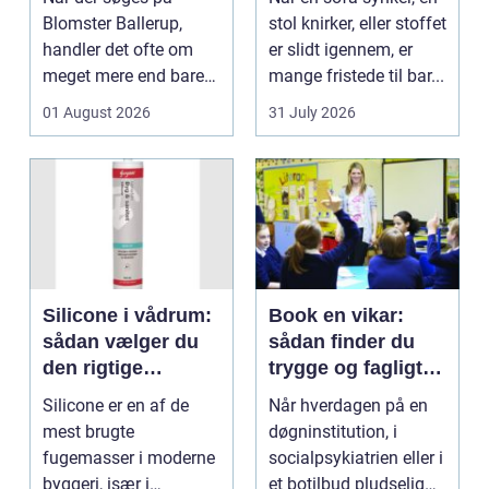
Blomster Ballerup,
stol knirker, eller stoffet
handler det ofte om
er slidt igennem, er
meget mere end bare
mange fristede til bar...
en hurtig buket.
01 August 2026
31 July 2026
Blomste...
Silicone i vådrum:
Book en vikar:
sådan vælger du
sådan finder du
den rigtige
trygge og fagligt
fugemasse
stærke løsninger
Silicone er en af de
Når hverdagen på en
mest brugte
døgninstitution, i
fugemasser i moderne
socialpsykiatrien eller i
byggeri, især i
et botilbud pludselig