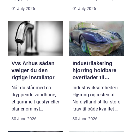
badeværelser,
ændrer sig, k...
01 July 2026
01 July 2026
køkkener og andr...
Vvs Århus sådan
Industrilakering
vælger du den
hjørring holdbare
rigtige installatør
overflader til
industri og erhverv
Når du står med en
Industrivirksomheder i
dryppende vandhane,
Hjørring og resten af
et gammelt gasfyr eller
Nordjylland stiller store
planer om nyt
krav til både kvalitet og
badeværelse, bliver
hol...
30 June 2026
30 June 2026
val...