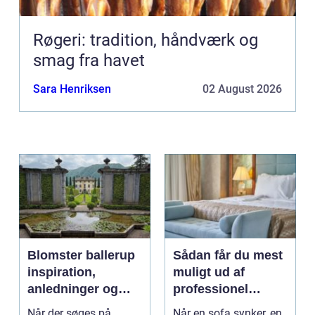
Røgeri: tradition, håndværk og
smag fra havet
Sara Henriksen
02 August 2026
Blomster ballerup
Sådan får du mest
inspiration,
muligt ud af
anledninger og
professionel
lokale muligheder
møbelpolstring
Når der søges på
Når en sofa synker, en