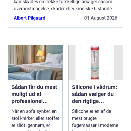
kan skyldes en række forskellige årsager såsom
overanstrengelse, skader eller kroniske tilstande.
Uanset årsage...
Albert Pilgaard
01 August 2026
Sådan får du mest
Silicone i vådrum:
muligt ud af
sådan vælger du
professionel
den rigtige
møbelpolstring
fugemasse
Når en sofa synker, en
Silicone er en af de
stol knirker, eller stoffet
mest brugte
er slidt igennem, er
fugemasser i moderne