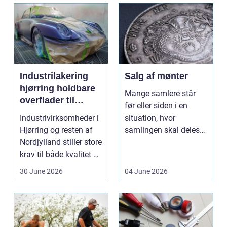
Industrilakering
Salg af mønter
hjørring holdbare
Mange samlere står
overflader til
før eller siden i en
industri og erhverv
Industrivirksomheder i
situation, hvor
Hjørring og resten af
samlingen skal deles
Nordjylland stiller store
op eller sælges helt.
krav til både kvalitet og
D...
hol...
30 June 2026
04 June 2026