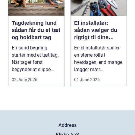
Tagdækning lund
El installatør:
sådan får du et tæt
sådan vælger du
og holdbart tag
rigtigt til dine
elinstallationer
En sund bygning
En elinstallatør spiller
starter med et tæt tag.
en større rolle i
Når taget først
hverdagen, end mange
begynder at slippe
lægger mær...
vand ind, kan skaderne
02 June 2026
01 June 2026
hu...
Address