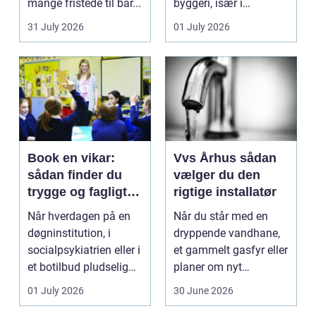
mange fristede til bar...
byggeri, især i
badeværelser,
31 July 2026
01 July 2026
køkkener og andr...
Book en vikar:
Vvs Århus sådan
sådan finder du
vælger du den
trygge og fagligt
rigtige installatør
stærke løsninger
Når hverdagen på en
Når du står med en
døgninstitution, i
dryppende vandhane,
socialpsykiatrien eller i
et gammelt gasfyr eller
et botilbud pludselig
planer om nyt
ændrer sig, k...
badeværelse, bliver
01 July 2026
30 June 2026
val...