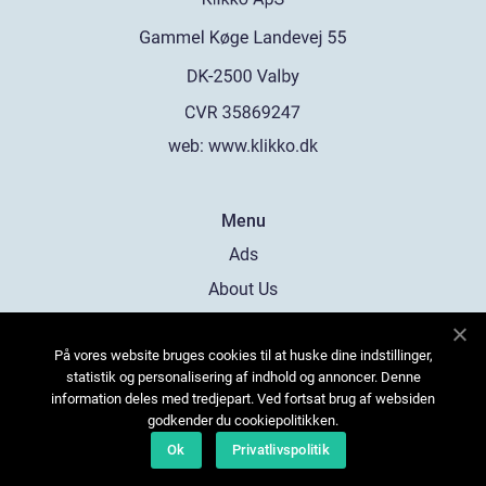
web:
www.klikko.dk
Menu
Ads
About Us
Cookies
På vores website bruges cookies til at huske dine indstillinger,
Contact
statistik og personalisering af indhold og annoncer. Denne
Sitemap
information deles med tredjepart. Ved fortsat brug af websiden
godkender du cookiepolitikken.
Ok
Privatlivspolitik