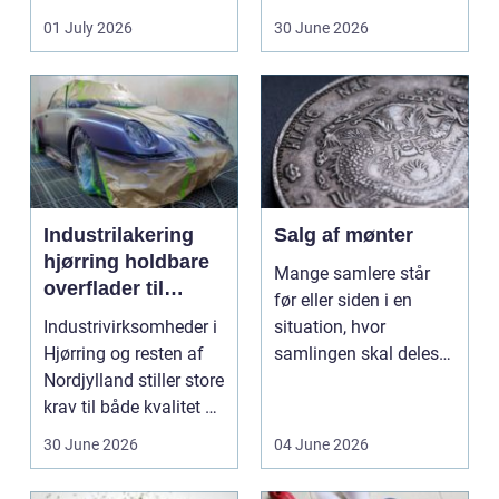
ændrer sig, k...
badeværelse, bliver
01 July 2026
30 June 2026
val...
Industrilakering
Salg af mønter
hjørring holdbare
Mange samlere står
overflader til
før eller siden i en
industri og erhverv
Industrivirksomheder i
situation, hvor
Hjørring og resten af
samlingen skal deles
Nordjylland stiller store
op eller sælges helt.
krav til både kvalitet og
D...
hol...
30 June 2026
04 June 2026