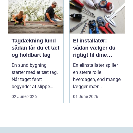
Tagdækning lund
El installatør:
sådan får du et tæt
sådan vælger du
og holdbart tag
rigtigt til dine
elinstallationer
En sund bygning
En elinstallatør spiller
starter med et tæt tag.
en større rolle i
Når taget først
hverdagen, end mange
begynder at slippe
lægger mær...
vand ind, kan skaderne
02 June 2026
01 June 2026
hu...