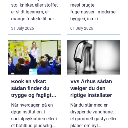
stol knirker, eller stoffet
mest brugte
er slidt igennem, er
fugemasser i moderne
mange fristede til bar...
byggeri, især i
badeværelser,
31 July 2026
01 July 2026
køkkener og andr...
Book en vikar:
Vvs Århus sådan
sådan finder du
vælger du den
trygge og fagligt
rigtige installatør
stærke løsninger
Når hverdagen på en
Når du står med en
døgninstitution, i
dryppende vandhane,
socialpsykiatrien eller i
et gammelt gasfyr eller
et botilbud pludselig
planer om nyt