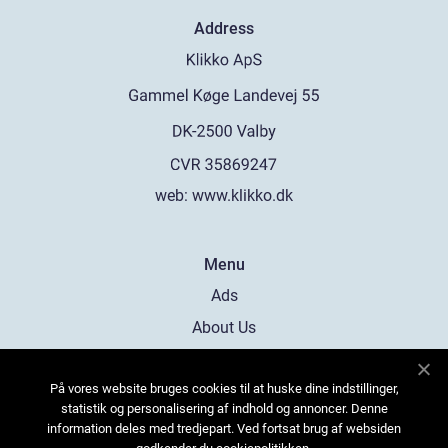
Address
web:
www.klikko.dk
Menu
Ads
About Us
Cookies
På vores website bruges cookies til at huske dine indstillinger,
Contact
statistik og personalisering af indhold og annoncer. Denne
Sitemap
information deles med tredjepart. Ved fortsat brug af websiden