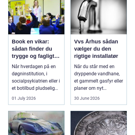
Book en vikar:
Vvs Århus sådan
sådan finder du
vælger du den
trygge og fagligt
rigtige installatør
stærke løsninger
Når hverdagen på en
Når du står med en
døgninstitution, i
dryppende vandhane,
socialpsykiatrien eller i
et gammelt gasfyr eller
et botilbud pludselig
planer om nyt
ændrer sig, k...
badeværelse, bliver
01 July 2026
30 June 2026
val...