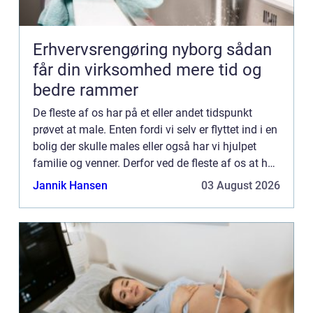
Erhvervsrengøring nyborg sådan
får din virksomhed mere tid og
bedre rammer
De fleste af os har på et eller andet tidspunkt
prøvet at male. Enten fordi vi selv er flyttet ind i en
bolig der skulle males eller også har vi hjulpet
familie og venner. Derfor ved de fleste af os at helt
så nemt er det ikke at male. Uanset hvor me...
Jannik Hansen
03 August 2026