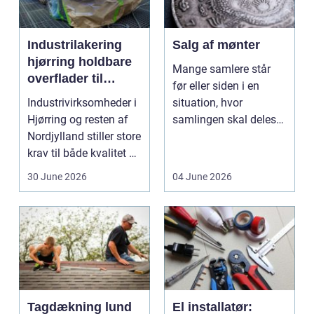
Industrilakering
Salg af mønter
hjørring holdbare
Mange samlere står
overflader til
før eller siden i en
industri og erhverv
Industrivirksomheder i
situation, hvor
Hjørring og resten af
samlingen skal deles
Nordjylland stiller store
op eller sælges helt.
krav til både kvalitet og
D...
hol...
30 June 2026
04 June 2026
Tagdækning lund
El installatør: