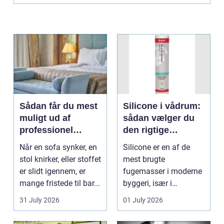
Sådan får du mest
Silicone i vådrum:
muligt ud af
sådan vælger du
professionel
den rigtige
møbelpolstring
fugemasse
Når en sofa synker, en
Silicone er en af de
stol knirker, eller stoffet
mest brugte
er slidt igennem, er
fugemasser i moderne
mange fristede til bar...
byggeri, især i
badeværelser,
31 July 2026
01 July 2026
køkkener og andr...