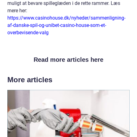
muligt at bevare spilleglæden i de rette rammer. Læs
mere her:
https://www.casinohouse.dk/nyheder/sammenligning-
af-danske-spil-og-unibet-casino-house-som-et-
overbevisende-valg
Read more articles here
More articles