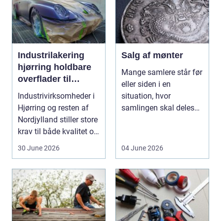
Industrilakering
Salg af mønter
hjørring holdbare
Mange samlere står før
overflader til
eller siden i en
industri og erhverv
Industrivirksomheder i
situation, hvor
Hjørring og resten af
samlingen skal deles
Nordjylland stiller store
op eller sælges helt. D...
krav til både kvalitet og
hol...
30 June 2026
04 June 2026