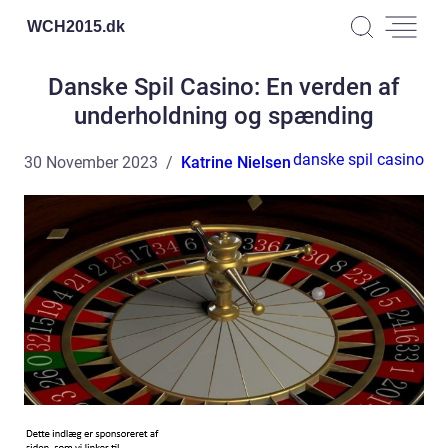
WCH2015.
dk
Danske Spil Casino: En verden af
underholdning og spænding
danske spil casino
30 November 2023
Katrine Nielsen