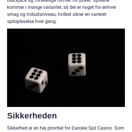
blackjack og forskellige former for poker. Spillene
kommer i mange varianter, så der er noget for enhver
smag og indsatsniveau, hvilket sikrer en varieret
spiloplevelse hver gang.
Sikkerheden
Sikkerhed er en høj prioritet for Danske Spil Casino. Som