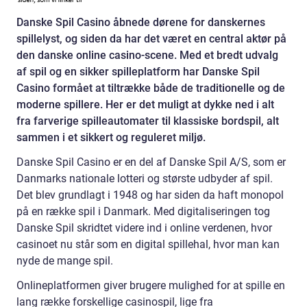
Danske Spil Casino åbnede dørene for danskernes
spillelyst, og siden da har det været en central aktør på
den danske online casino-scene. Med et bredt udvalg
af spil og en sikker spilleplatform har Danske Spil
Casino formået at tiltrække både de traditionelle og de
moderne spillere. Her er det muligt at dykke ned i alt
fra farverige spilleautomater til klassiske bordspil, alt
sammen i et sikkert og reguleret miljø.
Danske Spil Casino er en del af Danske Spil A/S, som er
Danmarks nationale lotteri og største udbyder af spil.
Det blev grundlagt i 1948 og har siden da haft monopol
på en række spil i Danmark. Med digitaliseringen tog
Danske Spil skridtet videre ind i online verdenen, hvor
casinoet nu står som en digital spillehal, hvor man kan
nyde de mange spil.
Onlineplatformen giver brugere mulighed for at spille en
lang række forskellige casinospil, lige fra