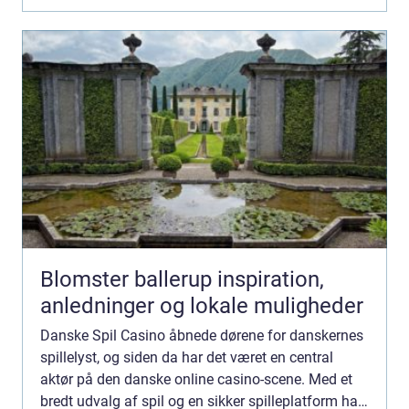
Blomster ballerup inspiration,
anledninger og lokale muligheder
Danske Spil Casino åbnede dørene for danskernes
spillelyst, og siden da har det været en central
aktør på den danske online casino-scene. Med et
bredt udvalg af spil og en sikker spilleplatform har