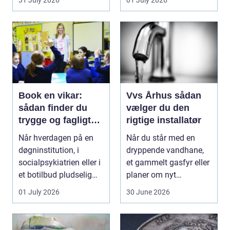
31 July 2026
01 July 2026
og andr...
Book en vikar:
Vvs Århus sådan
sådan finder du
vælger du den
trygge og fagligt
rigtige installatør
stærke løsninger
Når hverdagen på en
Når du står med en
døgninstitution, i
dryppende vandhane,
socialpsykiatrien eller i
et gammelt gasfyr eller
et botilbud pludselig
planer om nyt
ændrer sig, k...
badeværelse, bliver
01 July 2026
30 June 2026
val...