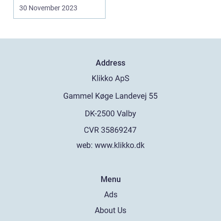
været en central akt...
30 November 2023
Address
web:
www.klikko.dk
Menu
Ads
About Us