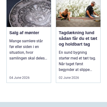
Salg af mønter
Tagdækning lund
sådan får du et tæt
Mange samlere står
og holdbart tag
før eller siden i en
situation, hvor
En sund bygning
samlingen skal deles
starter med et tæt tag.
op eller sælges helt.
Når taget først
D...
begynder at slippe
vand ind, kan skaderne
04 June 2026
02 June 2026
hu...