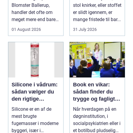
Blomster Ballerup,
stol knirker, eller stoffet
handler det ofte om
er slidt igennem, er
meget mere end bare
mange fristede til bar...
en hurtig buket.
01 August 2026
31 July 2026
Blomste...
Silicone i vådrum:
Book en vikar:
sådan vælger du
sådan finder du
den rigtige
trygge og fagligt
fugemasse
stærke løsninger
Silicone er en af de
Når hverdagen på en
mest brugte
døgninstitution, i
fugemasser i moderne
socialpsykiatrien eller i
byggeri, især i
et botilbud pludselig