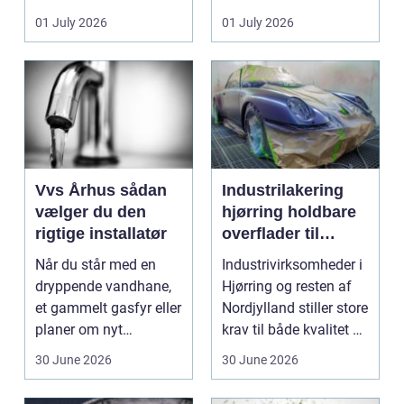
badeværelser,
ændrer sig, k...
01 July 2026
01 July 2026
køkkener og andr...
Vvs Århus sådan
Industrilakering
vælger du den
hjørring holdbare
rigtige installatør
overflader til
industri og erhverv
Når du står med en
Industrivirksomheder i
dryppende vandhane,
Hjørring og resten af
et gammelt gasfyr eller
Nordjylland stiller store
planer om nyt
krav til både kvalitet og
badeværelse, bliver
hol...
30 June 2026
30 June 2026
val...