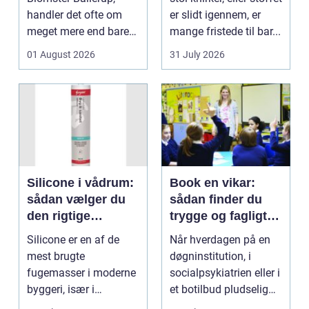
handler det ofte om
er slidt igennem, er
meget mere end bare
mange fristede til bar...
en hurtig buket.
01 August 2026
31 July 2026
Blomste...
Silicone i vådrum:
Book en vikar:
sådan vælger du
sådan finder du
den rigtige
trygge og fagligt
fugemasse
stærke løsninger
Silicone er en af de
Når hverdagen på en
mest brugte
døgninstitution, i
fugemasser i moderne
socialpsykiatrien eller i
byggeri, især i
et botilbud pludselig
badeværelser,
ændrer sig, k...