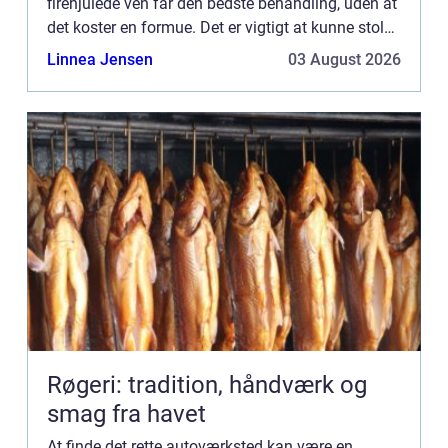
firehjulede ven får den bedste behandling, uden at
det koster en formue. Det er vigtigt at kunne stole
på de mekanikere, der arbejder på bilen, og det er...
Linnea Jensen
03 August 2026
Røgeri: tradition, håndværk og
smag fra havet
At finde det rette autoværksted kan være en