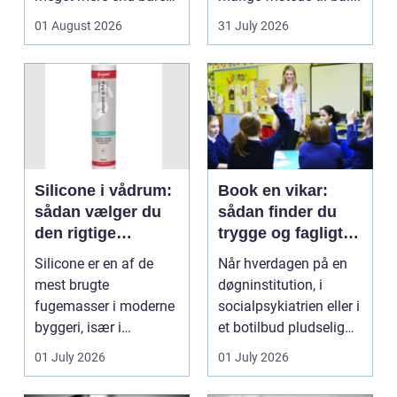
en hurtig buket.
01 August 2026
31 July 2026
Blomste...
Silicone i vådrum:
Book en vikar:
sådan vælger du
sådan finder du
den rigtige
trygge og fagligt
fugemasse
stærke løsninger
Silicone er en af de
Når hverdagen på en
mest brugte
døgninstitution, i
fugemasser i moderne
socialpsykiatrien eller i
byggeri, især i
et botilbud pludselig
badeværelser,
ændrer sig, k...
01 July 2026
01 July 2026
køkkener og andr...