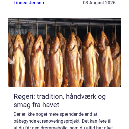
være tidskrævende. Men med det rette hjælp på
Linnea Jensen
03 August 2026
vejen, så kan d...
Røgeri: tradition, håndværk og
smag fra havet
Der er ikke noget mere spændende end at
påbegynde et renoveringsprojekt. Det kan føre til,
at du får den drømmebolig, som du altid har gået