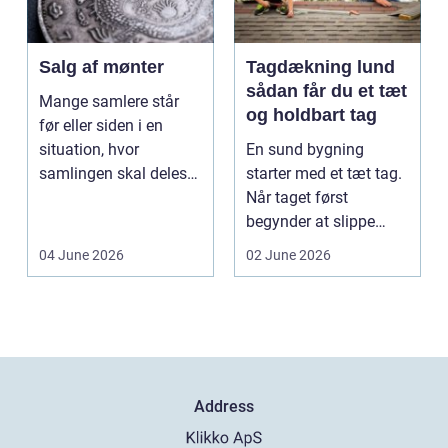
Salg af mønter
Tagdækning lund
sådan får du et tæt
Mange samlere står
og holdbart tag
før eller siden i en
situation, hvor
En sund bygning
samlingen skal deles
starter med et tæt tag.
op eller sælges helt.
Når taget først
D...
begynder at slippe
vand ind, kan skaderne
04 June 2026
02 June 2026
hu...
Address