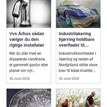
Vvs Århus sådan
Industrilakering
vælger du den
hjørring holdbare
rigtige installatør
overflader til
industri og erhverv
Når du står med en
Industrivirksomheder i
dryppende vandhane,
Hjørring og resten af
et gammelt gasfyr eller
Nordjylland stiller store
planer om nyt
krav til både kvalitet og
badeværelse, bliver
hol...
30 June 2026
30 June 2026
val...