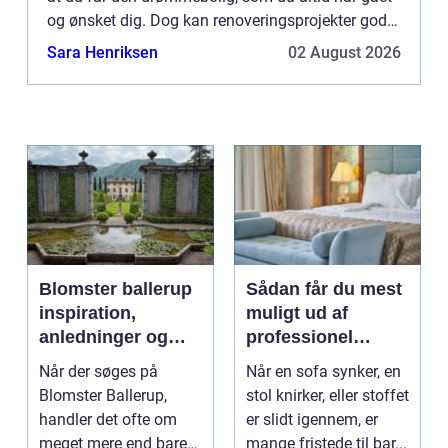
og ønsket dig. Dog kan renoveringsprojekter godt
være tidskrævende. Men med det rette hjælp på
Sara Henriksen
02 August 2026
vejen, så kan d...
Blomster ballerup
Sådan får du mest
inspiration,
muligt ud af
anledninger og
professionel
lokale muligheder
møbelpolstring
Når der søges på
Når en sofa synker, en
Blomster Ballerup,
stol knirker, eller stoffet
handler det ofte om
er slidt igennem, er
meget mere end bare
mange fristede til bar...