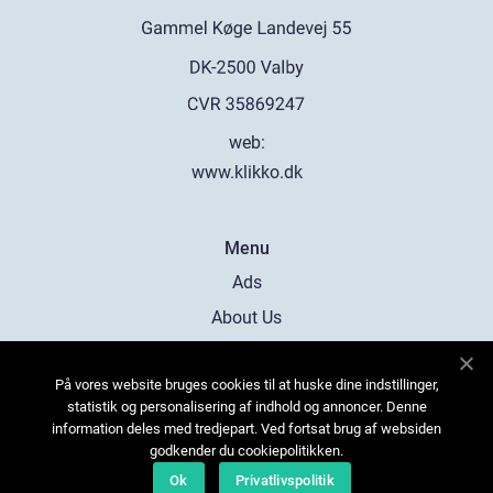
web:
www.klikko.dk
Menu
Ads
About Us
Cookies
På vores website bruges cookies til at huske dine indstillinger,
Contact
statistik og personalisering af indhold og annoncer. Denne
Sitemap
information deles med tredjepart. Ved fortsat brug af websiden
godkender du cookiepolitikken.
Ok
Privatlivspolitik