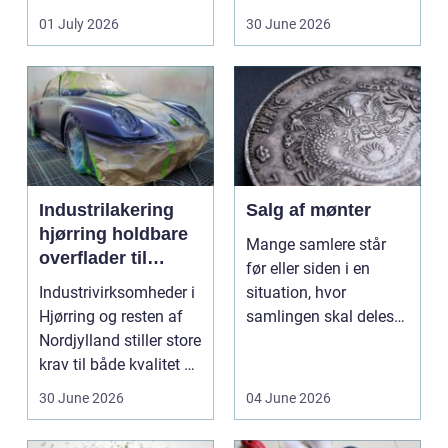
ændrer sig, k...
badeværelse, bliver
01 July 2026
30 June 2026
val...
Industrilakering
Salg af mønter
hjørring holdbare
Mange samlere står
overflader til
før eller siden i en
industri og erhverv
Industrivirksomheder i
situation, hvor
Hjørring og resten af
samlingen skal deles
Nordjylland stiller store
op eller sælges helt.
krav til både kvalitet og
D...
hol...
30 June 2026
04 June 2026