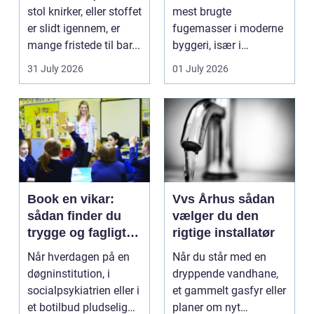
stol knirker, eller stoffet
mest brugte
er slidt igennem, er
fugemasser i moderne
mange fristede til bar...
byggeri, især i
badeværelser,
31 July 2026
01 July 2026
køkkener og andr...
Book en vikar:
Vvs Århus sådan
sådan finder du
vælger du den
trygge og fagligt
rigtige installatør
stærke løsninger
Når hverdagen på en
Når du står med en
døgninstitution, i
dryppende vandhane,
socialpsykiatrien eller i
et gammelt gasfyr eller
et botilbud pludselig
planer om nyt