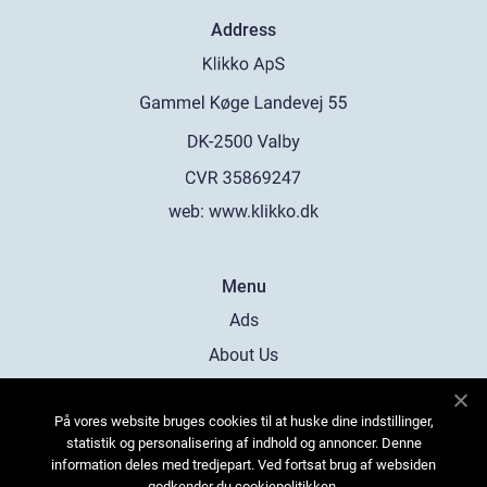
Address
web:
www.klikko.dk
Menu
Ads
About Us
Cookies
På vores website bruges cookies til at huske dine indstillinger,
Contact
statistik og personalisering af indhold og annoncer. Denne
Sitemap
information deles med tredjepart. Ved fortsat brug af websiden
godkender du cookiepolitikken.