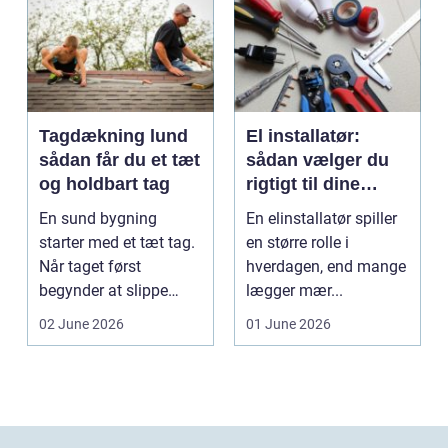
Tagdækning lund
El installatør:
sådan får du et tæt
sådan vælger du
og holdbart tag
rigtigt til dine
elinstallationer
En sund bygning
En elinstallatør spiller
starter med et tæt tag.
en større rolle i
Når taget først
hverdagen, end mange
begynder at slippe
lægger mær...
vand ind, kan skaderne
02 June 2026
01 June 2026
hu...