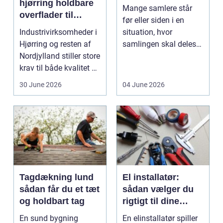
hjørring holdbare
Mange samlere står
overflader til
før eller siden i en
industri og erhverv
Industrivirksomheder i
situation, hvor
Hjørring og resten af
samlingen skal deles
Nordjylland stiller store
op eller sælges helt.
krav til både kvalitet og
D...
hol...
30 June 2026
04 June 2026
Tagdækning lund
El installatør:
sådan får du et tæt
sådan vælger du
og holdbart tag
rigtigt til dine
elinstallationer
En sund bygning
En elinstallatør spiller