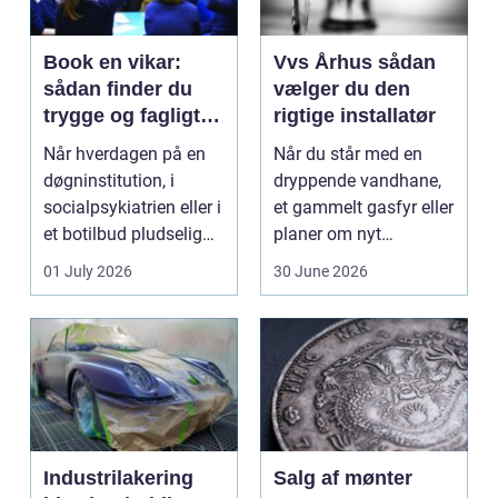
Book en vikar:
Vvs Århus sådan
sådan finder du
vælger du den
trygge og fagligt
rigtige installatør
stærke løsninger
Når hverdagen på en
Når du står med en
døgninstitution, i
dryppende vandhane,
socialpsykiatrien eller i
et gammelt gasfyr eller
et botilbud pludselig
planer om nyt
ændrer sig, k...
badeværelse, bliver
01 July 2026
30 June 2026
val...
Industrilakering
Salg af mønter