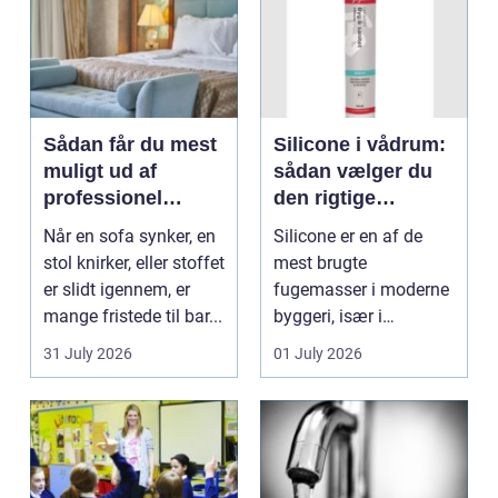
Sådan får du mest
Silicone i vådrum:
muligt ud af
sådan vælger du
professionel
den rigtige
møbelpolstring
fugemasse
Når en sofa synker, en
Silicone er en af de
stol knirker, eller stoffet
mest brugte
er slidt igennem, er
fugemasser i moderne
mange fristede til bar...
byggeri, især i
badeværelser,
31 July 2026
01 July 2026
køkkener og andr...