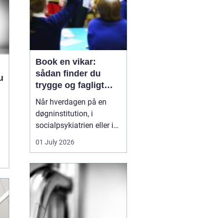
Book en vikar:
sådan finder du
u
trygge og fagligt
stærke løsninger
Når hverdagen på en
døgninstitution, i
socialpsykiatrien eller i
et botilbud pludselig
01 July 2026
ændrer sig, kan behovet
for ekstra hænder opstå
fra den ene dag til den
anden. En medarbejder
bliver syg, en borger har
brug for tættere støtte,