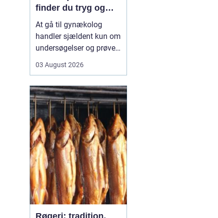
finder du tryg og
professionel hjælp
At gå til gynækolog
handler sjældent kun om
undersøgelser og prøver.
Mange oplever også
03 August 2026
bekymring, usikkerhed
eller måske generthed,
når de skal tale om
intime problemstillinger.
Derfor betyder valget...
Røgeri: tradition,