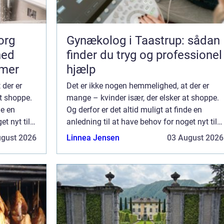
org
Gynækolog i Taastrup: sådan
hed
finder du tryg og professionel
mmer
hjælp
 der er
Det er ikke nogen hemmelighed, at der er
at shoppe.
mange – kvinder især, der elsker at shoppe.
de en
Og derfor er det altid muligt at finde en
t nyt til
anledning til at have behov for noget nyt til
t skal til
garderoben. Det kan være, man snart skal til
ugust 2026
Linnea Jensen
03 August 2026
en større fest, at man står over...