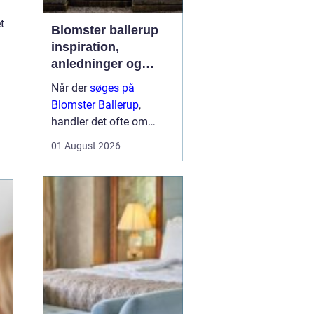
t
Blomster ballerup
inspiration,
anledninger og
lokale muligheder
Når der
søges på
Blomster Ballerup
,
handler det ofte om
meget mere end bare en
01 August 2026
hurtig buket. Blomster
bruges til at markere
livets største øjeblikke,
sige farvel på en værdig
måde eller skabe hygge i
hverdage...