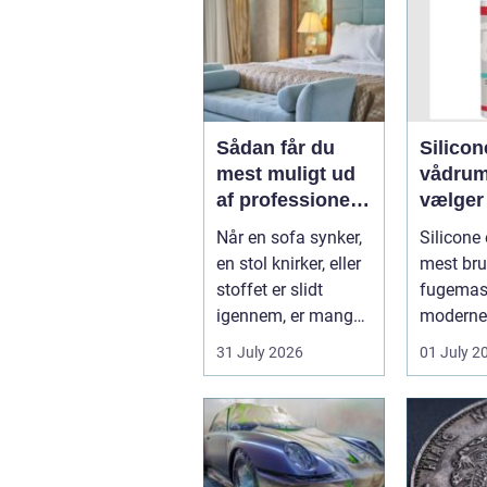
Sådan får du
Silicon
mest muligt ud
vådrum
af professionel
vælger
møbelpolstring
rigtige
Når en sofa synker,
Silicone 
fugem
en stol knirker, eller
mest bru
stoffet er slidt
fugemass
igennem, er mange
moderne 
fristede til bar...
især i b
31 July 2026
01 July 2
køkkener