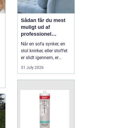
Sådan får du mest
muligt ud af
professionel
møbelpolstring
Når en sofa synker, en
stol knirker, eller stoffet
er slidt igennem, er
mange fristede til bare at
31 July 2026
købe nyt. Men ofte kan
møblerne reddes og
faktisk blive både
flottere og mere
behagelige, end da de
var nye. Her spiller
m&os...