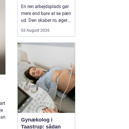
mere tid og bedre
En ren arbejdsplads gør
rammer
mere end bare at se pæn
ud. Den skaber ro, øger
koncentrationen og giver
03 August 2026
et mere professionelt
indtryk over for kunder
og samarbejdspartnere.
For mange virksomheder
i Nyborg er
erhvervsrengøring derfor
ikke bare en praktisk
nø...
art
le
man
Gynækolog i
Taastrup: sådan