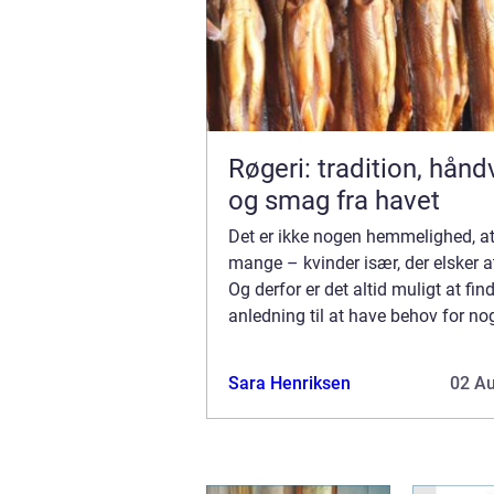
Røgeri: tradition, hån
og smag fra havet
Det er ikke nogen hemmelighed, at
mange – kvinder især, der elsker 
Og derfor er det altid muligt at fin
anledning til at have behov for noge
garderoben. Det kan være, man snar
en større fest, at man står over...
Sara Henriksen
02 A