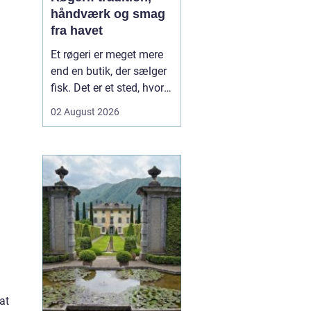
håndværk og smag
fra havet
Et røgeri er meget mere
end en butik, der sælger
fisk. Det er et sted, hvor
gamle
02 August 2026
håndværkstraditioner
møder friske råvarer og
lokal kultur. Her
forvandles fisk fra havet
til røgede delikatesser
med dyb sm...
at