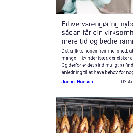
Erhvervsrengøring nyb
sådan får din virksom
mere tid og bedre ra
Det er ikke nogen hemmelighed, at
mange – kvinder især, der elsker 
Og derfor er det altid muligt at fin
anledning til at have behov for noge
garderoben. Det kan være, man snar
Jannik Hansen
03 A
en større fest, at man står over...