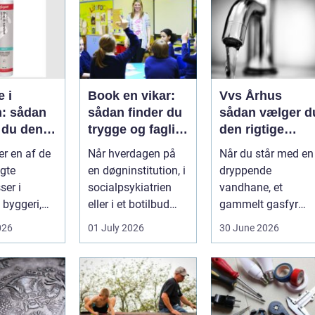
e i
Book en vikar:
Vvs Århus
: sådan
sådan finder du
sådan vælger d
 du den
trygge og fagligt
den rigtige
stærke
installatør
er en af de
Når hverdagen på
Når du står med en
asse
løsninger
gte
en døgninstitution, i
dryppende
er i
socialpsykiatrien
vandhane, et
byggeri,
eller i et botilbud
gammelt gasfyr
adeværelser,
pludselig ændrer
eller planer om nyt
026
01 July 2026
30 June 2026
 og andr...
sig, k...
badeværelse, bliver
val...