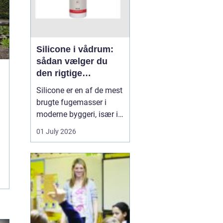
Silicone i vådrum:
sådan vælger du
den rigtige
fugemasse
Silicone er en af de mest
brugte fugemasser i
moderne byggeri, især i
badeværelser, køkkener
01 July 2026
og andre områder med
høj fugtighed. Når
fugerne omkring
bruseniche, håndvask,
køkkenbord eller
natursten ikke holder
tæt, kan det hurtigt føre
til skimmel, l...