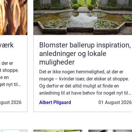
dværk
Blomster ballerup inspiration,
anledninger og lokale
muligheder
 der er
at shoppe.
Det er ikke nogen hemmelighed, at der er
de en
mange – kvinder især, der elsker at shoppe.
t nyt til
Og derfor er det altid muligt at finde en
t skal til
anledning til at have behov for noget nyt til
garderoben. Det kan være, man snart skal til
ugust 2026
Albert Pilgaard
01 August 2026
en større fest, at man står over...